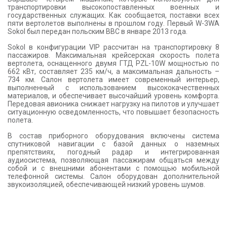
транспортировки высокопоставленных военных и
государственных служащих. Как сообщается, поставки всех
пяти вертолетов выполнены в прошлом году. Первый W-3WA
Sokol был передан польским ВВС в январе 2013 года.
Sokol в конфигурации VIP рассчитан на транспортировку 8
пассажиров. Максимальная крейсерская скорость полета
вертолета, оснащенного двумя ГТД PZL-10W мощностью по
662 кВт, составляет 235 км/ч, а максимальная дальность –
734 км. Салон вертолета имеет современный интерьер,
выполненный с использованием высококачественных
материалов, и обеспечивает высочайший уровень комфорта.
Передовая авионика снижает нагрузку на пилотов и улучшает
ситуационную осведомленность, что повышает безопасность
полета.
В состав приборного оборудования включены система
спутниковой навигации с базой данных о наземных
препятствиях, погодный радар и интегрированная
аудиосистема, позволяющая пассажирам общаться между
собой и с внешними абонентами с помощью мобильной
телефонной системы. Салон оборудован дополнительной
звукоизоляцией, обеспечивающей низкий уровень шумов.