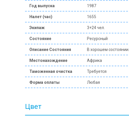
Год выпуска
1987
Налет (час)
1655
Экипаж
3+24 чел.
Состояние
Ресурсный
Описание Состояния
В хорошем состоянии.
Местонахождение
Африка
Таможенная очистка
Требуется
Форма оплаты
Любая
Цвет