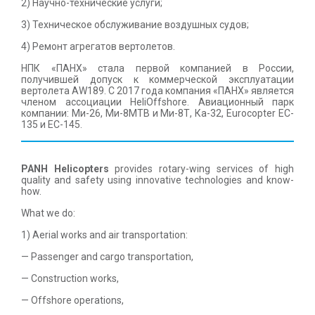
2) Научно-технические услуги;
3) Техническое обслуживание воздушных судов;
4) Ремонт агрегатов вертолетов.
НПК «ПАНХ» стала первой компанией в России,
получившей допуск к коммерческой эксплуатации
вертолета AW189. С 2017 года компания «ПАНХ» является
членом ассоциации HeliOffshore. Авиационный парк
компании: Ми-26, Ми-8МТВ и Ми-8Т, Ка-32, Eurocopter EC-
135 и EC-145.
PANH Helicopters
provides rotary-wing services of high
quality and safety using innovative technologies and know-
how.
What we do:
1) Aerial works and air transportation:
— Passenger and cargo transportation,
— Construction works,
— Offshore operations,