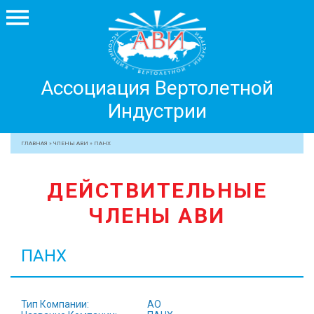
Ассоциация
Ассоциация Вертолетной
Вертолетной
Индустрии
Индустрии
+7 499 755 99 29
ГЛАВНАЯ
»
ЧЛЕНЫ АВИ
»
ПАНХ
АССОЦИАЦИЯ
ДЕЙСТВИТЕЛЬНЫЕ
ЧЛЕНЫ АВИ
ЧЛЕНЫ АВИ
МЕРОПРИЯТИЯ
ПРОФЕССИОНАЛАМ
ПАНХ
ЖУРНАЛ
ПРЕССА
МЕДИА
Тип Компании:
АО