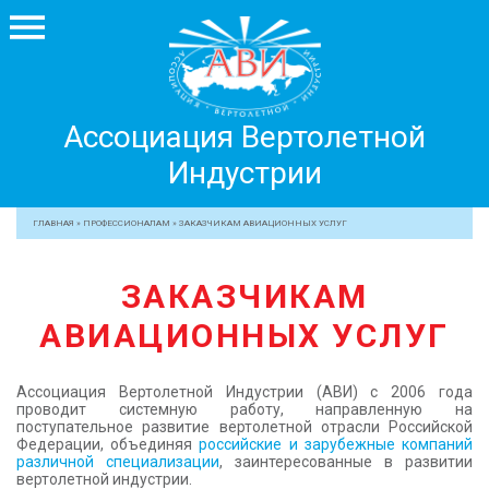
Ассоциация
Ассоциация Вертолетной
Вертолетной
Индустрии
Индустрии
+7 499 755 99 29
ГЛАВНАЯ
»
ПРОФЕССИОНАЛАМ
»
ЗАКАЗЧИКАМ АВИАЦИОННЫХ УСЛУГ
АССОЦИАЦИЯ
ЗАКАЗЧИКАМ
ЧЛЕНЫ АВИ
АВИАЦИОННЫХ УСЛУГ
МЕРОПРИЯТИЯ
ПРОФЕССИОНАЛАМ
Ассоциация Вертолетной Индустрии (АВИ) с 2006 года
ЖУРНАЛ
проводит системную работу, направленную на
поступательное развитие вертолетной отрасли Российской
ПРЕССА
Федерации, объединяя
российские и зарубежные компаний
различной специализации
, заинтересованные в развитии
МЕДИА
вертолетной индустрии.