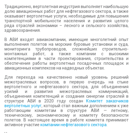
КОНТАКТЫ
Традиционно, вертолетная индустрия выполняет наибольшую
долю авиационных работ для нефтегазового сектора, а также
оказывает вертолетные услуги, необходимые для повышения
транспортной мобильности населения и развития целого
ряда отраслей экономики – лесного и сельского хозяйства,
здравоохранения.
В АВИ входят авиакомпании, имеющие многолетний опыт
выполнения полетов на морские буровые установки и суда,
мониторинга трубопроводов, сложнейших строительно-
монтажных работ, а также компании с высокими
компетенциями в части проектирования, строительства и
обеспечения работы вертолетных посадочных площадок и
авиационных комплексов на надводных объектах.
Для перехода на качественно новый уровень решений
межотраслевых вопросов, в первую очередь на стыке
вертолетного и нефтегазового сектора, для объединения
усилий и развития межотраслевых коммуникаций,
объединения компетенций и создания синергии отраслей в
структуре АВИ в 2020 году создан
Комитет заказчиков
вертолетных услуг
, который стал важным дополнением к уже
работающим комитетам в структуре АВИ — летному,
техническому, экономическому и комитету безопасности
полетов. В настоящее время в работе комитета принимают
активное участие
компании нефтегазового сектора.