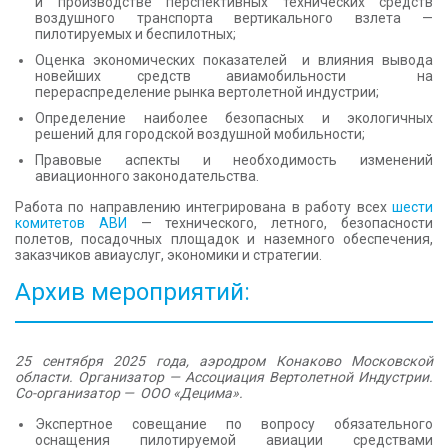
и производстве перспективных технических средств
КОНТАКТЫ
воздушного транспорта вертикального взлета —
пилотируемых и беспилотных;
Оценка экономических показателей и влияния вывода
новейших средств авиамобильности на
перераспределение рынка вертолетной индустрии;
Определение наиболее безопасных и экологичных
решений для городской воздушной мобильности;
Правовые аспекты и необходимость изменений
авиационного законодательства.
Работа по направлению интегрирована в работу всех
шести
комитетов АВИ
— технического, летного, безопасности
полетов, посадочных площадок и наземного обеспечения,
заказчиков авиауслуг, экономики и стратегии.
Архив мероприятий:
25 сентября 2025 года, аэродром Конаково Московской
области. Организатор
— Ассоциация Вертолетной Индустрии.
Со-организатор — ООО «Децима».
Экспертное совещание по вопросу обязательного
оснащения пилотируемой авиации средствами