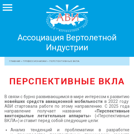
Ассоциация
Ассоциация Вертолетной
Вертолетной
Индустрии
Индустрии
+7 499 755 99 29
ГЛАВНАЯ
»
ПРОФЕССИОНАЛАМ
»
ПЕРСПЕКТИВНЫЕ ВКЛА
АССОЦИАЦИЯ
ПЕРСПЕКТИВНЫЕ ВКЛА
ЧЛЕНЫ АВИ
МЕРОПРИЯТИЯ
В связи с бурно развивающимся в мире интересом к развитию
ПРОФЕССИОНАЛАМ
новейших средств авиационной мобильности
в 2022 году
АВИ стартовала работe по этому направлению. С 2025 года
ЖУРНАЛ
направление получает название «
Перспективные
винтокрылые летательные аппараты
» («Перспективные
ПРЕССА
ВКЛА») и ставит перед собой следующие цели:
МЕДИА
Анализ тенденций и проблематики в разработке