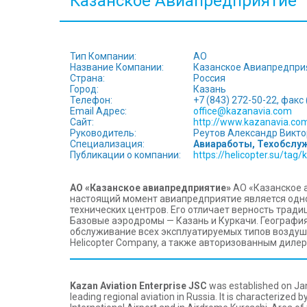
Казанское Авиапредприятие
Тип Компании:
АО
Hазвание Компании:
Казанское Авиапредпри
Страна:
Россия
Город:
Казань
Телефон:
+7 (843) 272-50-22, факс
Email Адрес:
office@kazanavia.com
Сайт:
http://www.kazanavia.co
Руководитель:
Реутов Александр Викто
Специализация:
Авиаработы, Техобслуж
Публикации о компании:
https://helicopter.su/tag
АО «Казанское авиапредприятие»
АО «Казанское а
настоящий момент авиапредприятие является одн
технических центров. Его отличает верность трад
Базовые аэродромы — Казань и Куркачи. География
обслуживание всех эксплуатируемых типов воздуш
Helicopter Company, а также авторизованным диле
Kazan Aviation Enterprise JSC
was established on Jan
leading regional aviation in Russia. It is characterized