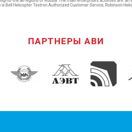
lights-the all regions of Russia. The main enterprise’s activities are: an
ise is Bell Helicopter Textron Authorized Customer Service, Robinson H
ПАРТНЕРЫ АВИ