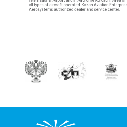
International Airport and in Airdrome Kurcachi. Area of f
all types of aircraft operated. Kazan Aviation Enterpr
Aerosystems authorized dealer and service center.