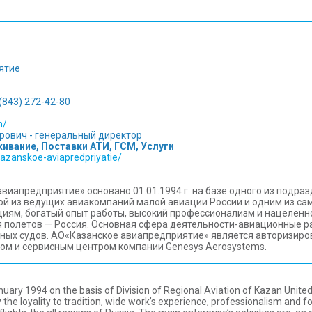
ятие
 (843) 272-42-80
m/
рович - генеральный директор
ивание, Поставки АТИ, ГСМ, Услуги
/kazanskoe-aviapredpriyatie/
виапредприятие» основано 01.01.1994 г. на базе одного из подра
ой из ведущих авиакомпаний малой авиации России и одним из с
ициям, богатый опыт работы, высокий профессионализм и нацелен
 полетов — Россия. Основная сфера деятельности-авиационные ра
ных судов. АО«Казанское авиапредприятие» является авторизиров
ром и сервисным центром компании Genesys Aerosystems.
uary 1994 on the basis of Division of Regional Aviation of Kazan Uni
 by the loyality to tradition, wide work’s experience, professionalism an