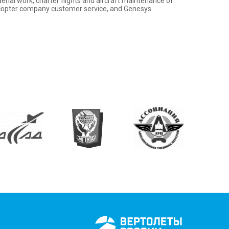
 aerial work, charter flights and aircraft maintenance of
elicopter company customer service, and Genesys