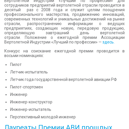
Вертолетной Индустрии «Лучший по профессии» для
сотрудников предприятий вертолетной отрасли проводится в
КОНТАКТЫ
десятый раз с 2008 года и служит целям поощрения
профессионального мастерства, продвижению инноваций,
современных технологий и уникальных достижений на рынке
отрасли, распространению информации о ведущих
предприятиях, создающих новую, передовую продукцию,
определяющую завтрашний день вертолетной
отрасли. Положение о ежегодной премии Ассоциации
Вертолетной Индустрии «Лучший по профессии» —
здесь.
Конкурс на соискание ежегодной премии проводится в
восьми номинациях:
Пилот
Летчик-испытатель
Летчик года государственной вертолетной авиации РФ
Пилот-спортсмен
Инженер
Инженер-конструктор
Инженер-испытатель
Перспективный молодой инженер
Лауреаты Премии АВИ прошлых