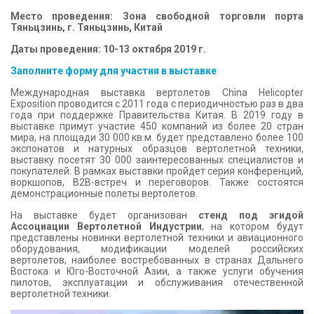
КОНТАКТЫ
Место проведения: Зона свободной торговли порта
Тяньцзинь, г. Тяньцзинь, Китай
Даты проведения: 10-13 октября 2019 г.
Заполните форму для участия в выставке
Международная выставка вертолетов China Helicopter
Exposition проводится с 2011 года с периодичностью раз в два
года при поддержке Правительства Китая. В 2019 году в
выставке примут участие 450 компаний из более 20 стран
мира, на площади 30 000 кв.м. будет представлено более 100
экспонатов и натурных образцов вертолетной техники,
выставку посетят 30 000 заинтересованных специалистов и
покупателей. В рамках выставки пройдет серия конференций,
воркшопов, В2В-встреч и переговоров. Также состоятся
демонстрационные полеты вертолетов.
На выставке будет организован
стенд под эгидой
Ассоциации Вертолетной Индустрии
, на котором будут
представлены новинки вертолетной техники и авиационного
оборудования, модификации моделей российских
вертолетов, наиболее востребованных в странах Дальнего
Востока и Юго-Восточной Азии, а также услуги обучения
пилотов, эксплуатации и обслуживания отечественной
вертолетной техники.