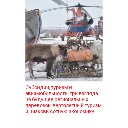
Субсидии, туризм и
авиамобильность: три взгляда
на будущее региональных
перевозок, вертолетный туризм
и низковысотную экономику