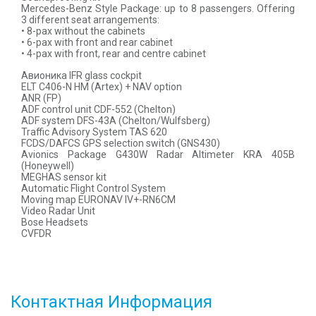
Mercedes-Benz Style Package: up to 8 passengers. Offering
3 different seat arrangements:
• 8-pax without the cabinets
• 6-pax with front and rear cabinet
• 4-pax with front, rear and centre cabinet
Авионика IFR glass cockpit
ELT C406-N HM (Artex) + NAV option
ANR (FP)
ADF control unit CDF-552 (Chelton)
ADF system DFS-43A (Chelton/Wulfsberg)
Traffic Advisory System TAS 620
FCDS/DAFCS GPS selection switch (GNS430)
Avionics Package G430W Radar Altimeter KRA 405B
(Honeywell)
MEGHAS sensor kit
Automatic Flight Control System
Moving map EURONAV IV+-RN6CM
Video Radar Unit
Bose Headsets
CVFDR
Контактная Информация