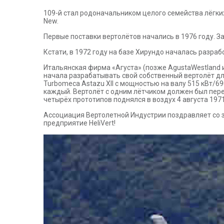
109-й стал родоначальником целого семейства лёгки
New.
Первые поставки вертолётов начались в 1976 году. З
Кстати, в 1972 году на базе Хирундо началась разра
Итальянская фирма «Агуста» (позже AgustaWestland и 
начала разрабатывать свой собственный вертолёт д
Turbomeca Astazu XII с мощностью на валу 515 кВт/690
каждый. Вертолёт с одним лётчиком должен был пере
четырёх прототипов поднялся в воздух 4 августа 197
Ассоциация Вертолетной Индустрии поздравляет со з
предприятие HeliVert!