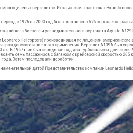
х многоцелевых вертолетов. Итальянская «ласточка» Hirundo впосл
а период с 1976 по 2000 год было поставлено 576 вертолётов раз
ботка лёгкого боевого и разведывательного вертолёта Agusta A129
Leonardo Helicopters) производившая по лицензии американские верт
ля гражданского и военного применения. Вертолёт А109А был спр
 л.с. В 1967 г. он был переделан под два турбовальных двигателя A
возить семь пассажиров с багажом с крейсерской скоростью 265 к
1 года. Затем последовали доработки.
наменательной датой Представительство компании Leonardo Helico