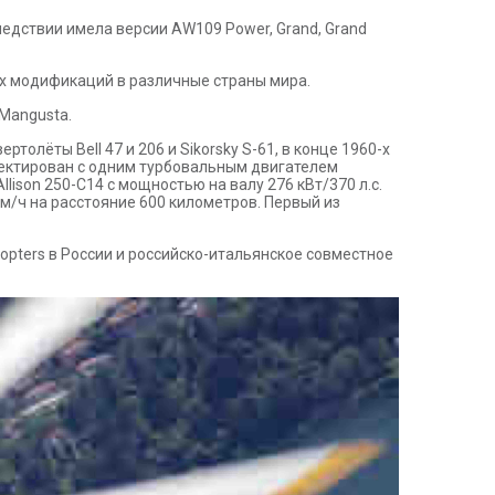
едствии имела версии AW109 Power, Grand, Grand
ных модификаций в различные страны мира.
 Mangusta.
олёты Bell 47 и 206 и Sikorsky S-61, в конце 1960-х
оектирован с одним турбовальным двигателем
llison 250-С14 с мощностью на валу 276 кВт/370 л.с.
м/ч на расстояние 600 километров. Первый из
pters в России и российско-итальянское совместное