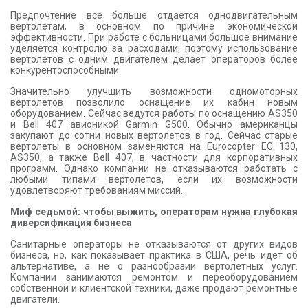
Предпочтение все больше отдается однодвигательным
вертолетам, в основном по причине экономической
эффективности. При работе с больницами большое внимание
уделяется контролю за расходами, поэтому использование
вертолетов с одним двигателем делает операторов более
конкурентоспособными.
Значительно улучшить возможности одномоторных
вертолетов позволило оснащение их кабин новым
оборудованием. Сейчас ведутся работы по оснащению AS350
и Bell 407 авионикой Garmin G500. Обычно американцы
закупают до сотни новых вертолетов в год. Сейчас старые
вертолеты в основном заменяются на Eurocopter EC 130,
AS350, а также Bell 407, в частности для корпоративных
программ. Однако компании не отказываются работать с
любыми типами вертолетов, если их возможности
удовлетворяют требованиям миссий.
Миф седьмой: чтобы выжить, операторам нужна глубокая
диверсификация бизнеса
Санитарные операторы не отказываются от других видов
бизнеса, но, как показывает практика в США, речь идет об
альтернативе, а не о разнообразии вертолетных услуг.
Компании занимаются ремонтом и переоборудованием
собственной и клиентской техники, даже продают ремонтные
двигатели.