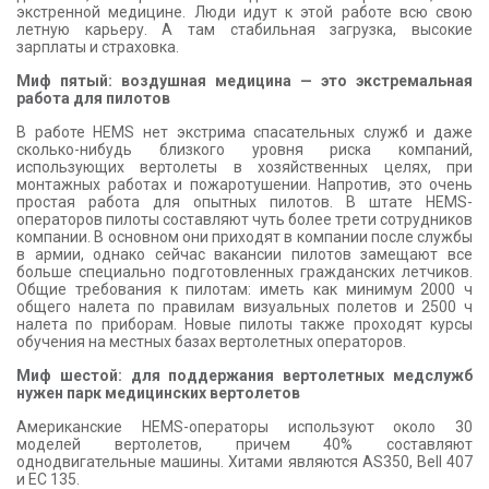
экстренной медицине. Люди идут к этой работе всю свою
летную карьеру. А там стабильная загрузка, высокие
зарплаты и страховка.
Миф пятый: воздушная медицина — это экстремальная
работа для пилотов
В работе HEMS нет экстрима спасательных служб и даже
сколько-нибудь близкого уровня риска компаний,
использующих вертолеты в хозяйственных целях, при
монтажных работах и пожаротушении. Напротив, это очень
простая работа для опытных пилотов. В штате HEMS-
операторов пилоты составляют чуть более трети сотрудников
компании. В основном они приходят в компании после службы
в армии, однако сейчас вакансии пилотов замещают все
больше специально подготовленных гражданских летчиков.
Общие требования к пилотам: иметь как минимум 2000 ч
общего налета по правилам визуальных полетов и 2500 ч
налета по приборам. Новые пилоты также проходят курсы
обучения на местных базах вертолетных операторов.
Миф шестой: для поддержания вертолетных медслужб
нужен парк медицинских вертолетов
Американские HEMS-операторы используют около 30
моделей вертолетов, причем 40% составляют
однодвигательные машины. Хитами являются AS350, Bell 407
и EC 135.