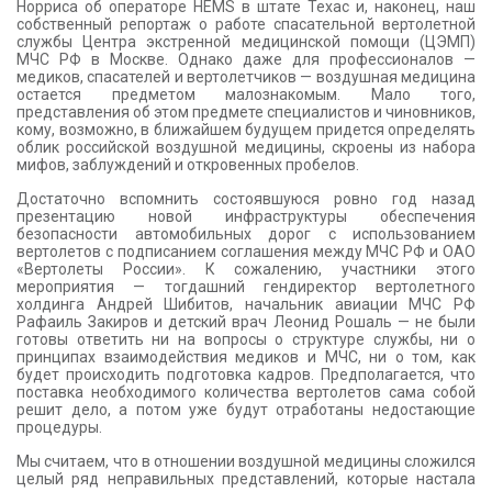
Норриса об операторе HEMS в штате Техас и, наконец, наш
КОНТАКТЫ
собственный репортаж о работе спасательной вертолетной
службы Центра экстренной медицинской помощи (ЦЭМП)
МЧС РФ в Москве. Однако даже для профессионалов —
медиков, спасателей и вертолетчиков — воздушная медицина
остается предметом малознакомым. Мало того,
представления об этом предмете специалистов и чиновников,
кому, возможно, в ближайшем будущем придется определять
облик российской воздушной медицины, скроены из набора
мифов, заблуждений и откровенных пробелов.
Достаточно вспомнить состоявшуюся ровно год назад
презентацию новой инфраструктуры обеспечения
безопасности автомобильных дорог с использованием
вертолетов с подписанием соглашения между МЧС РФ и ОАО
«Вертолеты России». К сожалению, участники этого
мероприятия — тогдашний гендиректор вертолетного
холдинга Андрей Шибитов, начальник авиации МЧС РФ
Рафаиль Закиров и детский врач Леонид Рошаль — не были
готовы ответить ни на вопросы о структуре службы, ни о
принципах взаимодействия медиков и МЧС, ни о том, как
будет происходить подготовка кадров. Предполагается, что
поставка необходимого количества вертолетов сама собой
решит дело, а потом уже будут отработаны недостающие
процедуры.
Мы считаем, что в отношении воздушной медицины сложился
целый ряд неправильных представлений, которые настала