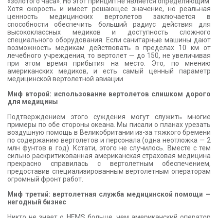
«золотого часа». Но этот принцип не является определяющим.
Хотя скорость и имеет решающее значение, но реальная
ценность медицинских вертолетов заключается в
способности обеспечить больший радиус действия для
высококлассных медиков и доступность сложного
специального оборудования. Если санитарные машины дают
возможность медикам действовать в пределах 10 км от
лечебного учреждения, то вертолет — до 150, не увеличивая
при этом время прибытия на место. Это, по мнению
американских медиков, и есть самый ценный параметр
медицинской вертолетной авиации.
Миф второй: использование вертолетов слишком дорого
для медицины
Подтверждением этого суждения могут служить многие
примеры по обе стороны океана. Мы писали о планах урезать
воздушную помощь в Великобритании из-за тяжкого бремени
по содержанию вертолетов и персонала (одна неотложка — 2
млн фунтов в год). Кстати, этого не случилось. Вместе с тем
сильно раскритикованная американская страховая медицина
прекрасно справилась с вертолетным обеспечением,
предоставив специализированным вертолетным операторам
огромный фронт работ.
Миф третий: вертолетная служба медицинской помощи —
негодный бизнес
Никто не знает о HEMS больше, чем американский оператор