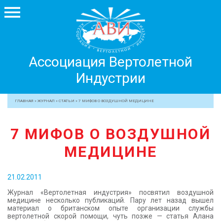
Ассоциация
Ассоциация Вертолетной
Вертолетной
Индустрии
Индустрии
+7 499 755 99 29
ГЛАВНАЯ
»
ЖУРНАЛ
»
СТАТЬИ
»
7 МИФОВ О ВОЗДУШНОЙ МЕДИЦИНЕ
АССОЦИАЦИЯ
7 МИФОВ О ВОЗДУШНОЙ
ЧЛЕНЫ АВИ
МЕДИЦИНЕ
МЕРОПРИЯТИЯ
ПРОФЕССИОНАЛАМ
21.02.2011
ЖУРНАЛ
Журнал «Вертолетная индустрия» посвятил воздушной
ПРЕССА
медицине несколько публикаций. Пару лет назад вышел
материал о британском опыте организации службы
МЕДИА
вертолетной скорой помощи, чуть позже — статья Алана