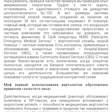
пора развеять, правда в качестве примера мы приведем опыт
американских операторов. Трудно о чем-то судить,
отталкиваясь от единственного стоящего на дежурстве
центроспасовского Bo-105. А вот размеры системы
вертолетной скорой помощи, созданной за океаном за
последние 30 лет, по-настоящему поражают. И пожалуй,
главный миф, который мы оставим вне списка, что воздушная
медицина — это строго государственная прерогатива и
частным компаниям это невозможно ни доверить, ни
потянуть финансово. В США операторы HEMS (Helicopter
Emergency Medical Service) — вертолетной службы скорой
помощи — частные компании. Есть контракты, привязанные к
обслуживанию конкретных госпиталей — Hospital-Based
Services (HBS), а также независимые операционные
соглашения в рамках Community-Based Services (CBS). С точки
зрения бизнес-модели есть исключения, когда оператор
полностью находится на балансе попечительского совета
нескольких госпиталей и извлечение прибыли не является
целью его деятельности. Большинство же компаний
оказывают услуги по традиционной контрактной схеме.
Миф первый: использование вертолетов обусловлено
правилом «золотого часа»
Действительно, когда медицинский транспорт обслуживает
политиков и VIP-персон, все немедленно вспоминают о
скоростном аспекте — способности медицинских вертолетов
перевозить больных с травмами в пределах так называемого