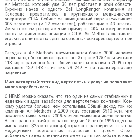
Air Methods, который уже 30 лет работает в этой области.
Скромно начав с одного Bell LongRanger, компания из
Колорадо превратилась в крупнейшего медицинского
оператора США. Сейчас ее авиационный парк насчитывает
305 вертолетов (и 12 самолетов), работающих в 43 штатах.
Имея в своем распоряжении примерно 40% коммерческого
флота медицинской авиации в США, Air Methods оказывает
огромное влияние на один из основных секторов вертолетной
отрасли.
Сегодня в Air Methods насчитывается более 3000 человек
персонала, обеспечивающих по всей стране 125 больничных и
113 корпоративных баз. Общий налет компании в 2009 году
составил 129 143 ч, из них 99 249 — на транспортировку
пациентов.
Миф четвертый: этот вид вертолетных услуг не позволяет
много зарабатывать
О HEMS можно сказать, что это один из самых стабильных и
надежных видов заработка для вертолетных компаний. Кое-
кому удается больше, чем остальным. Общий доход той же
компании Air Methods в 2009 году составил $510 млн, что
немногим ниже, чем в 2008-м из-за снижения числа полетов.
Но все равно резкий рост за последние 15 лет (в 1995 году она
имела лишь $25 млн дохода) отражает расширение сектора
медицинских вертолетных перевозок в целом. Стоит
добавить, что вертолетчики нигде не хотят так работать, как в