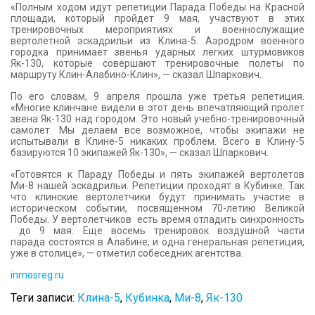
«Полным ходом идут репетиции Парада Победы на Красной
площади, который пройдет 9 мая, участвуют в этих
тренировочных мероприятиях и военнослужащие
вертолетной эскадрильи из Клина-5. Аэродром военного
городка принимает звенья ударных легких штурмовиков
Як-130, которые совершают тренировочные полеты по
маршруту Клин-Алабино-Клин», — сказал Шпаркович.
По его словам, 9 апреля прошла уже третья репетиция.
«Многие клинчане видели в этот день впечатляющий пролет
звена Як-130 над городом. Это новый учебно-тренировочный
самолет. Мы делаем все возможное, чтобы экипажи не
испытывали в Клине-5 никаких проблем. Всего в Клину-5
базируются 10 экипажей Як-130», — сказал Шпаркович.
«Готовятся к Параду Победы и пять экипажей вертолетов
Ми-8 нашей эскадрильи. Репетиции проходят в Кубинке. Так
что клинские вертолетчики будут принимать участие в
историческом событии, посвященном 70-летию Великой
Победы. У вертолетчиков есть время отладить синхронность
до 9 мая. Еще восемь тренировок воздушной части
парада состоятся в Алабине, и одна генеральная репетиция,
уже в столице», — отметил собеседник агентства.
inmosreg.ru
Теги записи:
Клина-5
,
Кубинка
,
Ми-8
,
Як-130