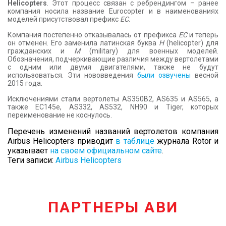
Helicopters
. Этот процесс связан с ребрендингом – ранее
компания носила название Eurocopter и в наименованиях
моделей присутствовал префикс
EC.
Компания постепенно отказывалась от префикса
EC
и теперь
он отменен. Его заменила латинская буква
H
(helicopter) для
гражданских и
М
(military) для военных моделей.
Обозначения, подчеркивающие различия между вертолетами
с одним или двумя двигателями, также не будут
использоваться. Эти нововведения
были озвучены
весной
2015 года.
Исключениями стали вертолеты AS350B2, AS635 и AS565, а
также EC145e, AS332, AS532, NH90 и Tiger, которых
переименование не коснулось.
Перечень изменений названий вертолетов компания
Airbus Helicopters приводит
в таблице
журнала Rotor и
указывает
на своем официальном сайте
.
Теги записи:
Airbus Helicopters
ПАРТНЕРЫ АВИ