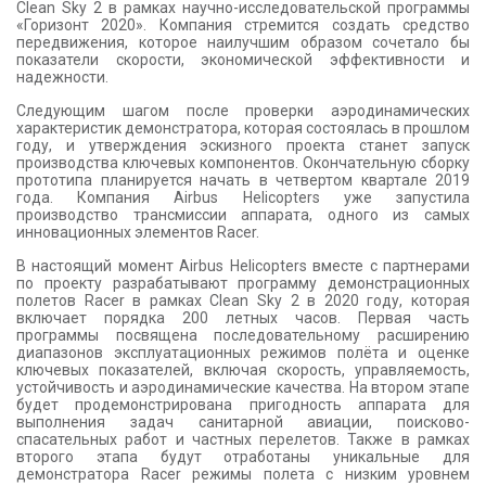
Clean Sky 2 в рамках научно-исследовательской программы
«Горизонт 2020». Компания стремится создать средство
передвижения, которое наилучшим образом сочетало бы
показатели скорости, экономической эффективности и
надежности.
Следующим шагом после проверки аэродинамических
характеристик демонстратора, которая состоялась в прошлом
году, и утверждения эскизного проекта станет запуск
производства ключевых компонентов. Окончательную сборку
прототипа планируется начать в четвертом квартале 2019
года. Компания Airbus Helicopters уже запустила
производство трансмиссии аппарата, одного из самых
инновационных элементов Racer.
В настоящий момент Airbus Helicopters вместе с партнерами
по проекту разрабатывают программу демонстрационных
полетов Racer в рамках Clean Sky 2 в 2020 году, которая
включает порядка 200 летных часов. Первая часть
программы посвящена последовательному расширению
диапазонов эксплуатационных режимов полёта и оценке
ключевых показателей, включая скорость, управляемость,
устойчивость и аэродинамические качества. На втором этапе
будет продемонстрирована пригодность аппарата для
выполнения задач санитарной авиации, поисково-
спасательных работ и частных перелетов. Также в рамках
второго этапа будут отработаны уникальные для
демонстратора Racer режимы полета с низким уровнем