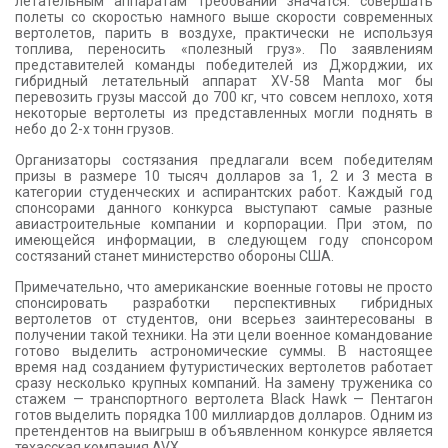
летательным аппаратам требований значатся: совершать
полеты со скоростью намного выше скорости современных
вертолетов, парить в воздухе, практически не используя
топлива, переносить «полезный груз». По заявлениям
представителей команды победителей из Джорджии, их
гибридный летательный аппарат XV-58 Manta мог бы
перевозить грузы массой до 700 кг, что совсем неплохо, хотя
некоторые вертолеты из представленных могли поднять в
небо до 2-х тонн грузов.
Организаторы состязания предлагали всем победителям
призы в размере 10 тысяч долларов за 1, 2 и 3 места в
категории студенческих и аспирантских работ. Каждый год
спонсорами данного конкурса выступают самые разные
авиастроительные компании и корпорации. При этом, по
имеющейся информации, в следующем году спонсором
состязаний станет министерство обороны США.
Примечательно, что американские военные готовы не просто
спонсировать разработки перспективных гибридных
вертолетов от студентов, они всерьез заинтересованы в
получении такой техники. На эти цели военное командование
готово выделить астрономические суммы. В настоящее
время над созданием футуристических вертолетов работает
сразу несколько крупных компаний. На замену труженика со
стажем — транспортного вертолета Black Hawk — Пентагон
готов выделить порядка 100 миллиардов долларов. Одним из
претендентов на выигрыш в объявленном конкурсе является
техасская компания AVX.