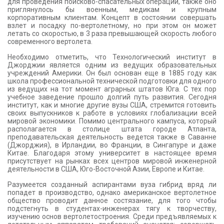
для проведения поисково-спасательных операций, также оно
приглянулось бы военным, медикам и крупным
корпоративным клиентам. Концепт в состоянии совершать
взлет и посадку по-вертолетному, но при этом он может
летать со скоростью, в 3 раза превышающей скорость любого
современного вертолета.
Необходимо отметить, что Технологический институт в
Джорджии является одним из ведущих образовательных
учреждений Америки. Он был основан еще в 1885 году как
школа профессиональной технической подготовки для одного
из ведущих на тот момент аграрных штатов Юга. С тех пор
учебное заведение прошло долгий путь развития. Сегодня
институт, как и многие другие вузы США, стремится готовить
своих выпускников к работе в условиях глобализации всей
мировой экономики. Помимо центрального кампуса, который
располагается в столице штата городе Атланта,
преподавательская деятельность ведется также в Саванне
(Джорджия), в Ирландии, во Франции, в Сингапуре и даже
Китае. Благодаря этому университет в настоящее время
присутствует на рынках всех центров мировой инженерной
деятельности в США, Юго-Восточной Азии, Европе и Китае.
Разумеется созданный аспирантами вуза гибрид вряд ли
попадет в производство, однако американское вертолетное
общество проводит данное состязание, для того чтобы
подстегнуть в студентах-инженерах тягу к творчеству,
изучению основ вертолетостроения. Среди предъявляемых к