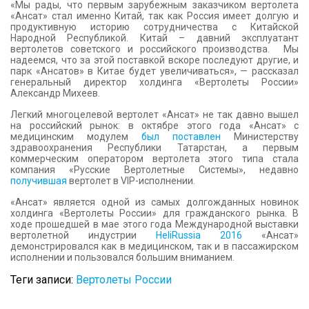
«Мы рады, что первым зарубежным заказчиком вертолета
«Ансат» стал именно Китай, так как Россия имеет долгую и
продуктивную историю сотрудничества с Китайской
Народной Республикой. Китай – давний эксплуатант
вертолетов советского и российского производства. Мы
надеемся, что за этой поставкой вскоре последуют другие, и
парк «Ансатов» в Китае будет увеличиваться», — рассказал
генеральный директор холдинга «Вертолеты России»
Александр Михеев.
Легкий многоцелевой вертолет «Ансат» не так давно вышел
на российский рынок: в октябре этого года «Ансат» с
медицинским модулем
был поставлен
Министерству
здравоохранения Республики Татарстан, а первым
коммерческим оператором вертолета этого типа стала
компания «Русские Вертолетные Системы», недавно
получившая
вертолет в VIP-исполнении.
«Ансат» является одной из самых долгожданных новинок
холдинга «Вертолеты России» для гражданского рынка. В
ходе прошедшей в мае этого года Международной выставки
вертолетной индустрии
HeliRussia 2016
«Ансат»
демонстрировался как в медицинском, так и в пассажирском
исполнении и пользовался большим вниманием.
Теги записи:
Вертолеты России