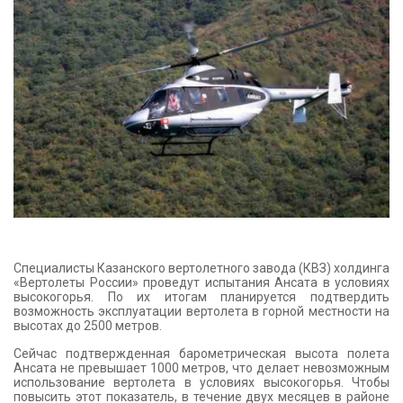
КОНТАКТЫ
Специалисты Казанского вертолетного завода (КВЗ) холдинга
«Вертолеты России» проведут испытания Ансата в условиях
высокогорья. По их итогам планируется подтвердить
возможность эксплуатации вертолета в горной местности на
высотах до 2500 метров.
Сейчас подтвержденная барометрическая высота полета
Ансата не превышает 1000 метров, что делает невозможным
использование вертолета в условиях высокогорья. Чтобы
повысить этот показатель, в течение двух месяцев в районе