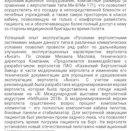
аэронавигационное оборудование, компактные размеры (в
сравнении с вертолетами типа Ми-8/Ми-171), что позволяет
осуществлять его посадку в непосредственной близости от
лечебных учреждений, а также самую просторную в классе
кабину, позволяющую не только с комфортом разместить
пациента, но и обеспечивающую более полный доступ к нему
со стороны медицинской бригады во время полета.
Успешный опыт эксплуатации «Русскими вертолетными
системами» машин данного типа в различных климатических
условиях позволил провести ряд работ по дальнейшему
улучшению эксплуатационных характеристик вертолета
«Ансат». По словам Михаила Маслова, технического
директора Компании, «Продолжается взаимодействие с
разработчиком вертолетов ПАО «Казанский Вертолетный
Завод» в части модернизации вертолета и изменению его
технической документации для упрощения и удешевления
эксплуатация вертолета «Ансат». С учетом наших
рекомендаций была разработана модернизированная версия
вертолета, которая была представлена на стенде нашей
компании на «XI Международной выставке вертолётной
индустрии «HeliRussia 2018». В модернизированной версии
вертолета существенно возрос процент композитных
элементов — это полностью композитная кабина пилотов,
боковые панели и стабилизатор. Для экстренной эвакуации
пациентов был увеличен проем заднего люка, что позволяет
сократить время погрузки пациента на борт. На вертолете
установлен новый отечественный пилотажно-навигационный