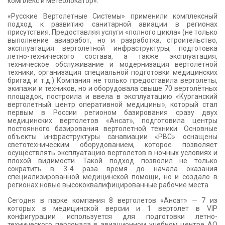
комплекс и метеолокатор».
«Русские Вертолетные Системы» применили комплексный
подход к развитию санитарной авиации в регионах
присутствия. Предоставляя услуги «полного цикла» (не только
выполнение авиаработ, но и разработка, строительство,
эксплуатация вертолетной инфраструктуры, подготовка
летно-технического состава, а также эксплуатация,
техническое обслуживание и модернизация вертолетной
техники, организация специальной подготовки медицинских
бригад и т.д.) Компания не только предоставила вертолеты,
экипажи и техников, но и оборудовала свыше 70 вертолётных
площадок, построила и ввела в эксплуатацию «Курганский
вертолетный центр оперативной медицины», который стал
первым в России регионом базирования сразу двух
медицинских вертолетов «Ансат», подготовила центры
постоянного базирования вертолетной техники. Основные
объекты инфраструктуры санавиации «РВС» оснащены
светотехническим оборудованием, которое позволяет
осуществлять эксплуатацию вертолетов в ночных условиях и
плохой видимости. Такой подход позволил не только
сократить в 3-4 раза время до начала оказания
специализированной медицинской помощи, но и создало в
регионах новые высококвалифицированные рабочие места.
Сегодня в парке компания 8 вертолетов «Ансат» — 7 из
которых в медицинской версии и 1 вертолет в VIP
конфигурации используется для подготовки летно-
технического персонала в авиационном учебном центре АО