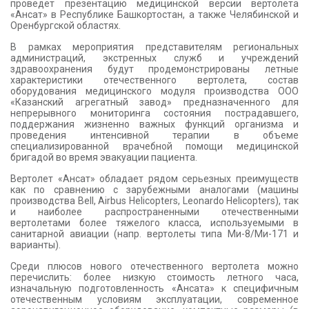
проведет презентацию медицинской версии вертолета
«Ансат» в Республике Башкортостан, а также Челябинской и
Оренбургской областях.
В рамках мероприятия представителям региональных
администраций, экстренных служб и учреждений
здравоохранения будут продемонстрированы летные
характеристики отечественного вертолета, состав
оборудования медицинского модуля производства ООО
«Казанский агрегатный завод» предназначенного для
непрерывного мониторинга состояния пострадавшего,
поддержания жизненно важных функций организма и
проведения интенсивной терапии в объеме
специализированной врачебной помощи медицинской
бригадой во время эвакуации пациента.
Вертолет «Ансат» обладает рядом серьезных преимуществ
как по сравнению с зарубежными аналогами (машины
производства Bell, Airbus Helicopters, Leonardo Helicopters), так
и наиболее распространенными отечественными
вертолетами более тяжелого класса, используемыми в
санитарной авиации (напр. вертолеты типа Ми-8/Ми-171 и
варианты).
Среди плюсов нового отечественного вертолета можно
перечислить: более низкую стоимость летного часа,
изначальную подготовленность «Ансата» к специфичным
отечественным условиям эксплуатации, современное