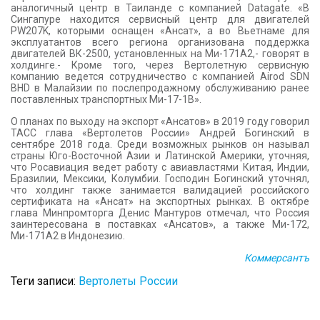
аналогичный центр в Таиланде с компанией Datagate. «В
Сингапуре находится сервисный центр для двигателей
PW207K, которыми оснащен «Ансат», а во Вьетнаме для
эксплуатантов всего региона организована поддержка
двигателей ВК-2500, установленных на Ми-171А2,- говорят в
холдинге.- Кроме того, через Вертолетную сервисную
компанию ведется сотрудничество с компанией Airod SDN
BHD в Малайзии по послепродажному обслуживанию ранее
поставленных транспортных Ми-17-1В».
О планах по выходу на экспорт «Ансатов» в 2019 году говорил
ТАСС глава «Вертолетов России» Андрей Богинский в
сентябре 2018 года. Среди возможных рынков он называл
страны Юго-Восточной Азии и Латинской Америки, уточняя,
что Росавиация ведет работу с авиавластями Китая, Индии,
Бразилии, Мексики, Колумбии. Господин Богинский уточнял,
что холдинг также занимается валидацией российского
сертификата на «Ансат» на экспортных рынках. В октябре
глава Минпромторга Денис Мантуров отмечал, что Россия
заинтересована в поставках «Ансатов», а также Ми-172,
Ми-171А2 в Индонезию.
Коммерсантъ
Теги записи:
Вертолеты России