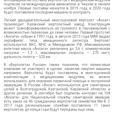
подписан на международном авиасалоне в Чжухае в начале
ноября. Первые поставки начнутся в 2019 году, в 2020 году
будет поставлена последняя машина по контракту.
Легкий двухдвигательный многоцелевой вертолет «Ансат»
производит Казанский вертолетный завод. Конструкция
может трансформироваться из грузового в пассажирский с
возможностью перевозки до семи человек. Первый прототип
«Ансата» собран в 1997 году, в августе 2013 года МАК выдал
сертификат типа авиационного регистра. Вертолет
используется ВКС, МЧС и Минздравом РФ. Максимальная
взлетная масса «Ансата» увеличена до 3,6 т, коммерческая
нагрузка — 1,3 т, максимальная скорость — 275 км/ч,
дальность полета — 520 км.
В «Вертолетах России» также пояснили, что лизинговые
компании не участвуют в сделке: заказчик закупил машины
напрямую. Вертолеты будут поставлены в многоцелевой
комплектации с медицинским модулем, их можно
использовать для оказания первичной помощи и экстренной
эвакуации. В России «Ансат» используется для санитарных
целей в Волгоградской, Курганской, Кировской областях и
других регионах. В сентябре был подписан контракт на 104
«Ансата» для Национальной службы санитарной авиации,
есть заказ на 46 гражданских вертолетов семейства Ми-8. С
2017 года региональным службам поставлено 11 таких
вертолетов, до конца года будут переданы еще семь.