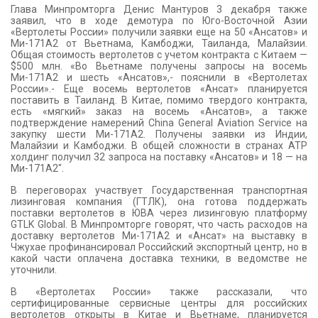
Глава Минпромторга Денис Мантуров 3 декабря также
заявил, что в ходе демотура по Юго-Восточной Азии
«Вертолеты России» получили заявки еще на 50 «Ансатов» и
Ми-171А2 от Вьетнама, Камбоджи, Таиланда, Малайзии.
Общая стоимость вертолетов с учетом контракта с Китаем —
$500 млн. «Во Вьетнаме получены запросы на восемь
Ми-171А2 и шесть «Ансатов»,- пояснили в «Вертолетах
России».- Еще восемь вертолетов «Ансат» планируется
поставить в Таиланд. В Китае, помимо твердого контракта,
есть «мягкий» заказ на восемь «Ансатов», а также
подтверждение намерений China General Aviation Service на
закупку шести Ми-171А2. Получены заявки из Индии,
Малайзии и Камбоджи. В общей сложности в странах АТР
холдинг получил 32 запроса на поставку «Ансатов» и 18 — на
Ми-171А2″.
В переговорах участвует Государственная транспортная
лизинговая компания (ГТЛК), она готова поддержать
поставки вертолетов в ЮВА через лизинговую платформу
GTLK Global. В Минпромторге говорят, что часть расходов на
доставку вертолетов Ми-171А2 и «Ансат» на выставку в
Чжухае профинансировал Российский экспортный центр, но в
какой части оплачена доставка техники, в ведомстве не
уточнили.
В «Вертолетах России» также рассказали, что
сертифицированные сервисные центры для российских
вертолетов открыты в Китае и Вьетнаме, планируется