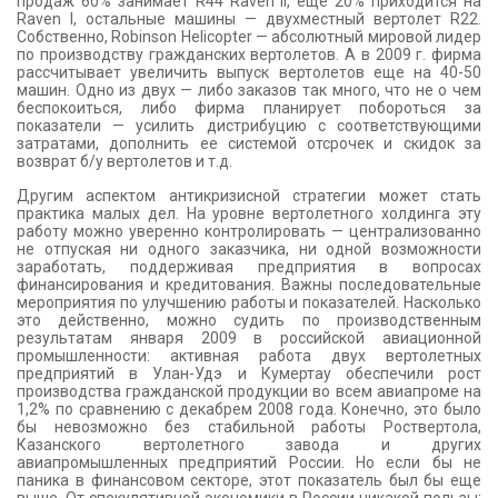
продаж 60% занимает R44 Raven II, еще 20% приходится на
Raven I, остальные машины — двухместный вертолет R22.
Собственно, Robinson Helicopter — абсолютный мировой лидер
по производству гражданских вертолетов. А в 2009 г. фирма
рассчитывает увеличить выпуск вертолетов еще на 40-50
машин. Одно из двух — либо заказов так много, что не о чем
беспокоиться, либо фирма планирует побороться за
показатели — усилить дистрибуцию с соответствующими
затратами, дополнить ее системой отсрочек и скидок за
возврат б/у вертолетов и т.д.
Другим аспектом антикризисной стратегии может стать
практика малых дел. На уровне вертолетного холдинга эту
работу можно уверенно контролировать — централизованно
не отпуская ни одного заказчика, ни одной возможности
заработать, поддерживая предприятия в вопросах
финансирования и кредитования. Важны последовательные
мероприятия по улучшению работы и показателей. Насколько
это действенно, можно судить по производственным
результатам января 2009 в российской авиационной
промышленности: активная работа двух вертолетных
предприятий в Улан-Удэ и Кумертау обеспечили рост
производства гражданской продукции во всем авиапроме на
1,2% по сравнению с декабрем 2008 года. Конечно, это было
бы невозможно без стабильной работы Роствертола,
Казанского вертолетного завода и других
авиапромышленных предприятий России. Но если бы не
паника в финансовом секторе, этот показатель был бы еще