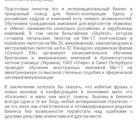
Подготовка пилотов это и интернациональный бизнес и
прекрасный повод для бизнес-кооперации. Здесь у
российских кадров и компаний есть немало возможностей.
Обучением гражданских экипажей для вертолетов «Камова»
и «Миля» занимаются несколько российских и зарубежных
компаний. В том числе бельгийская «Skytech», которая
готовила непальских пилотов на Ми-17, конголезских и
корейских пилотов на Ми-26, американских, новозеландских и
австралийских пилотов на Ка-32. Канадско-украинская фирма
«Concord XXI» организует ознакомительное обучение
британских и американских экипажей в Кременчугском
летном училище (Украина). ОАО «Спарк» в Санкт-Петербурге
проводит обучение иностранных экипажей Ми-17 на
авиатренажере со высокой степенью подобия и сферической
системой визуализации.
В заключении хотелось бы сказать, что избитые фразы о
новых вызовах и конфигурациях в экономике мало что
объясняют и мало чем могут помочь. Вызовы в бизнесе
всегда одни и те же. Ведь любая антикризисная стратегия —
ни что иное, как ответственное и оптимизированное ведение
бизнеса без возможности поработать над ошибками с
другими деньгами, клиентами и в другом месте.