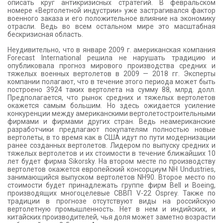
описать круг антикризисных стратегий. В февральском
номере «Вертолетной индустрии» уже застрагивался фактор
военного заказа и его положительное влияние на экономику
отрасли. Ведь во всем остальном мире это масштабная
бескризисная область.
Неудивительно, что в январе 2009 г. американская компания
Forecast International решила не нарушать традицию и
опубликовала прогноз мирового производства средних и
тяжелых военных вертолетов в 2009 — 2018 гг. Эксперты
компании полагают, что в течение этого периода может быть
построено 3924 таких вертолета на сумму 88, млрд. долл.
Предполагается, что рынок средних и тяжелых вертолетов
окажется самым большим. Но здесь ожидается усиление
конкуренции между американскими вертолетостроительными
фирмами и фирмами других стран. Ведь неамериканские
разработчики предлагают покупателям полностью новые
вертолеты, в то время как в США идут по пути модернизации
ранее созданных вертолетов. Лидером по выпуску средних и
тяжелых вертолетов и их стоимости в течение ближайших 10
лет будет фирма Sikorsky. На втором месте по производству
вертолетов окажется европейский консорциум NH Undustries,
занимающийся выпуском вертолетов NH90. Второе место по
стоимости будет принадлежать группе фирм Bell и Boeing,
производящих многоцелевые СВВП V-22 Osprey. Также по
традиции в прогнозе отсутствуют виды на российскую
вертолетную промышленность. Нет в нем и индийских, и
китайских производителей, чья доля может заметно возрасти