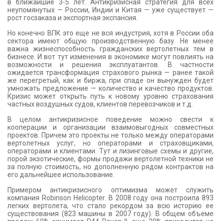
в ближайшие 3-5 лет. Антикризисная стратегия для всех
неупомянутых — России, Индии и Китая — уже существует —
рост госзаказа и экспортная экспансия.
Но конечно ВПК это еще не вся индустрия, хотя в России оба
сектора имеют общую производственную базу. Не менее
важна жизнеспособность гражданских вертолетных тем в
бизнесе. И вот тут изменения в экономике могут повлиять на
возможности и решения эксплуатантов. В частности
ожидается трансформация страхового рынка — ранее такой
же перегретый, как и биржа, при спаде он вынужден будет
умножать предложение — количество и качество продуктов.
Кризис может открыть путь к новому уровню страхования
частных воздушных судов, клиентов перевозчиков и т.д.
В целом антикризисное поведение можно свести к
кооперации и организации взаимовыгодных совместных
проектов. Причем это проекты не только между операторами
вертолетных услуг, но операторами и страховщиками,
операторами и клиентами. Тут и лизинговые схемы и другие,
порой экзотические, формы продажи вертолетной техники не
за полную стоимость, но дополненную рядом контрактов на
его дальнейшее использование.
Примером антикризисного оптимизма может служить
компания Robinson Helicopter. В 2008 году она построила 893
легких вертолета, что стало рекордом за всю историю ее
существования (823 машины в 2007 году). В общем объеме