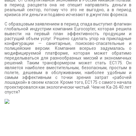
выше. От спекулятивной экономики в России никакой пользы:
в период расцвета она не спешит направлять деньги в
реальный сектор, потому что это не выгодно, а в период
кризиса эти деньги и подавно исчезают в джунглях форекса.
С образцовым заявлением в период спада выступил флагман
глобальной индустрии компания Eurocopter, которая решила
вывести на первый план эффективность продукции и
растущий объем услуг. Решено сделать упор на прикладные
конфигурации — санитарные, поисково-спасательные и
полицейские версии. Компания всерьез задумалась о
модифицируемой платформе, которая может обратимо
переделываться для разнообразных миссий и экономичных
решений. Таким трансформером может стать EC175. Он
является наиболее вместительным, безопасным, простым в
полете, дешевым в обслуживании, наиболее удобным и
самым эффективным с точки зрения затрат «рабочей
лошадкой» в своем классе. Кроме того, EC175 с самого начала
проектировался как экологически чистый. Чем не Ка-26 40 лет
спустя?