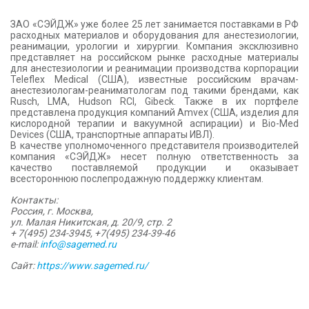
КОНТАКТЫ
ЗАО «СЭЙДЖ» уже более 25 лет занимается поставками в РФ
расходных материалов и оборудования для анестезиологии,
реанимации, урологии и хирургии. Компания эксклюзивно
представляет на российском рынке расходные материалы
для анестезиологии и реанимации производства корпорации
Teleflex Medical (США), известные российским врачам-
анестезиологам-реаниматологам под такими брендами, как
Rusch, LMA, Hudson RCI, Gibeck. Также в их портфеле
представлена продукция компаний Amvex (США, изделия для
кислородной терапии и вакуумной аспирации) и Bio-Med
Devices (США, транспортные аппараты ИВЛ).
В качестве уполномоченного представителя производителей
компания «СЭЙДЖ» несет полную ответственность за
качество поставляемой продукции и оказывает
всестороннюю послепродажную поддержку клиентам.
Контакты:
Россия, г. Москва,
ул. Малая Никитская, д. 20/9, стр. 2
+ 7(495) 234-3945, +7(495) 234-39-46
e-mail:
info@sagemed.ru
Сайт:
https://www.sagemed.ru/