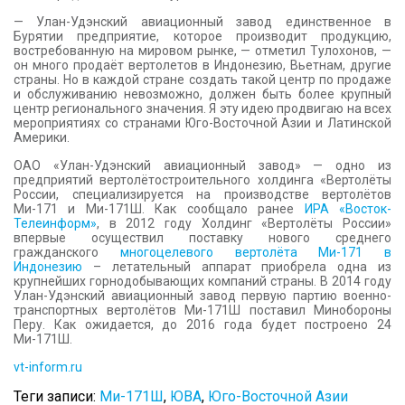
— Улан-Удэнский авиационный завод единственное в
Бурятии предприятие, которое производит продукцию,
востребованную на мировом рынке, — отметил Тулохонов, —
он много продаёт вертолетов в Индонезию, Вьетнам, другие
страны. Но в каждой стране создать такой центр по продаже
и обслуживанию невозможно, должен быть более крупный
центр регионального значения. Я эту идею продвигаю на всех
мероприятиях со странами Юго-Восточной Азии и Латинской
Америки.
ОАО «Улан-Удэнский авиационный завод» — одно из
предприятий вертолётостроительного холдинга «Вертолёты
России, специализируется на производстве вертолётов
Ми-171 и Ми-171Ш. Как сообщало ранее
ИРА «Восток-
Телеинформ»
, в 2012 году Холдинг «Вертолёты России»
впервые осуществил поставку нового среднего
гражданского
многоцелевого вертолёта Ми-171 в
Индонезию
– летательный аппарат приобрела одна из
крупнейших горнодобывающих компаний страны. В 2014 году
Улан-Удэнский авиационный завод первую партию военно-
транспортных вертолётов Ми-171Ш поставил Минобороны
Перу. Как ожидается, до 2016 года будет построено 24
Ми-171Ш.
vt-inform.ru
Теги записи:
Ми-171Ш
,
ЮВА
,
Юго-Восточной Азии