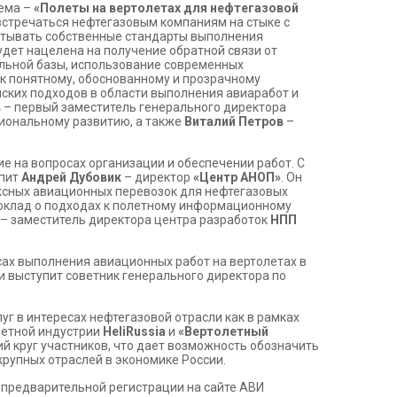
тема –
«Полеты на вертолетах для нефтегазовой
 встречаться нефтегазовым компаниям на стыке с
атывать собственные стандарты выполнения
удет нацелена на получение обратной связи от
льной базы, использование современных
 к понятному, обоснованному и прозрачному
ских подходов в области выполнения авиаработ и
в
– первый заместитель генерального директора
иональному развитию, а также
Виталий Петров
–
е на вопросах организации и обеспечении работ. С
упит
Андрей Дубовик
– директор
«Центр АНОП»
. Он
ексных авиационных перевозок для нефтегазовых
клад о подходах к полетному информационному
– заместитель директора центра разработок
НПП
сах выполнения авиационных работ на вертолетах в
и выступит советник генерального директора по
 в интересах нефтегазовой отрасли как в рамках
летной индустрии
HeliRussia
и
«Вертолетный
й круг участников, что дает возможность обозначить
рупных отраслей в экономике России.
 предварительной регистрации на сайте АВИ