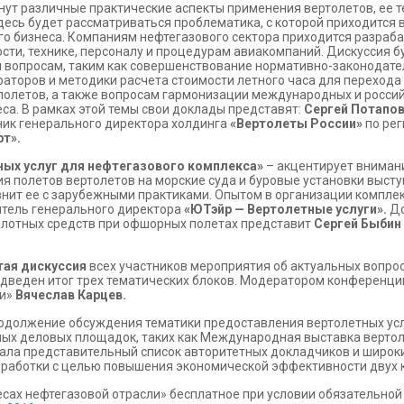
нут различные практические аспекты применения вертолетов, ее 
здесь будет рассматриваться проблематика, с которой приходится
о бизнеса. Компаниям нефтегазового сектора приходится разраб
сти, технике, персоналу и процедурам авиакомпаний. Дискуссия б
 вопросам, таким как совершенствование нормативно-законодате
аторов и методики расчета стоимости летного часа для перехода
полетов, а также вопросам гармонизации международных и россий
са. В рамках этой темы свои доклады представят:
Сергей Потапо
ник генерального директора холдинга
«Вертолеты России»
по рег
рт».
ных услуг для нефтегазового комплекса»
– акцентирует внимани
я полетов вертолетов на морские суда и буровые установки выст
внит ее с зарубежными практиками. Опытом в организации компл
тель генерального директора
«ЮТэйр — Вертолетные услуги».
До
илотных средств при офшорных полетах представит
Сергей Быбин
ая дискуссия
всех участников мероприятия об актуальных вопро
одведен итог трех тематических блоков. Модератором конференци
ии»
Вячеслав Карцев.
должение обсуждения тематики предоставления вертолетных услуг
пных деловых площадок, таких как Международная выставка верто
ала представительный список авторитетных докладчиков и широки
оработки с целью повышения экономической эффективности двух к
есах нефтегазовой отрасли» бесплатное при условии обязательной