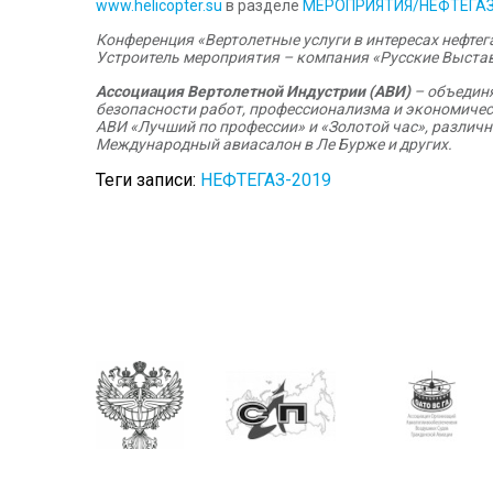
www.helicopter.su
в разделе
МЕРОПРИЯТИЯ/НЕФТЕГАЗ
Конференция «Вертолетные услуги в интересах нефте
Устроитель мероприятия – компания «Русские Выста
Ассоциация Вертолетной Индустрии
(АВИ)
– объединя
безопасности работ, профессионализма и экономичес
АВИ «Лучший по профессии» и «Золотой час», различ
Международный авиасалон в Ле Бурже и других.
Теги записи:
НЕФТЕГАЗ-2019