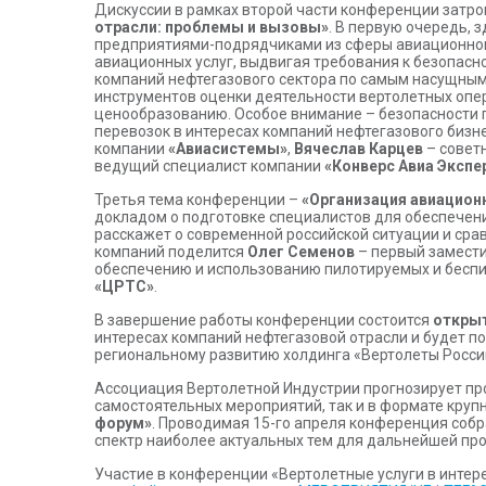
Дискуссии в рамках второй части конференции затро
отрасли: проблемы и вызовы»
. В первую очередь, 
предприятиями-подрядчиками из сферы авиационног
авиационных услуг, выдвигая требования к безопасно
компаний нефтегазового сектора по самым насущным
инструментов оценки деятельности вертолетных опер
ценообразованию. Особое внимание – безопасности 
перевозок в интересах компаний нефтегазового бизне
компании
«Авиасистемы»
,
Вячеслав Карцев
– совет
ведущий специалист компании
«Конверс Авиа Экспе
Третья тема конференции –
«Организация авиацион
докладом о подготовке специалистов для обеспечени
расскажет о современной российской ситуации и сра
компаний поделится
Олег Семенов
– первый замести
обеспечению и использованию пилотируемых и бесп
«ЦРТС»
.
В завершение работы конференции состоится
открыт
интересах компаний нефтегазовой отрасли и будет п
региональному развитию холдинга «Вертолеты Росс
Ассоциация Вертолетной Индустрии прогнозирует про
самостоятельных мероприятий, так и в формате кру
форум»
. Проводимая 15-го апреля конференция собр
спектр наиболее актуальных тем для дальнейшей пр
Участие в конференции «Вертолетные услуги в интер