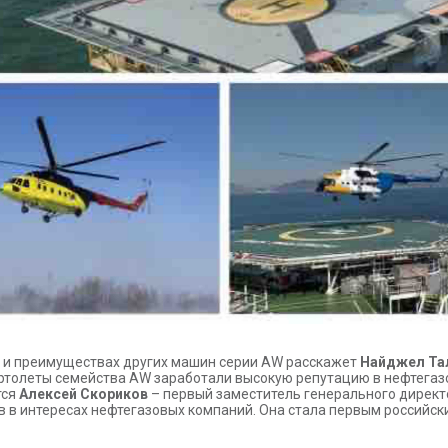
и преимуществах других машин серии AW расскажет
Найджел Та
ертолеты семейства AW заработали высокую репутацию в нефтегаз
тся
Алексей Скориков
– первый заместитель генерального директ
 в интересах нефтегазовых компаний. Она стала первым российск