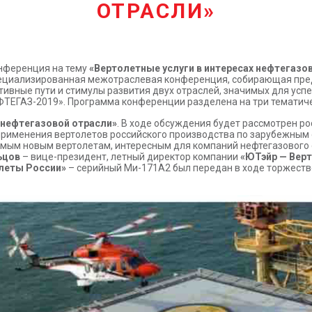
ОТРАСЛИ»
онференция на тему
«Вертолетные услуги в интересах нефтегазо
циализированная межотраслевая конференция, собирающая предс
ивные пути и стимулы развития двух отраслей, значимых для усп
ФТЕГАЗ-2019». Программа конференции разделена на три тематиче
нефтегазовой отрасли»
. В ходе обсуждения будет рассмотрен 
применения вертолетов российского производства по зарубежным 
амым новым вертолетам, интересным для компаний нефтегазового 
ьцов
– вице-президент, летный директор компании
«ЮТэйр — Верт
леты России»
– серийный Ми-171А2 был передан в ходе торжест