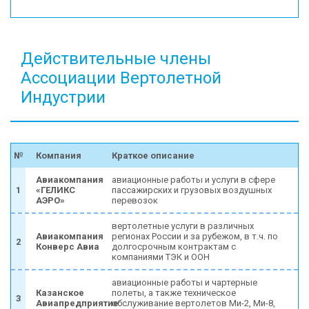
КОНТАКТЫ
Действительные члены
Ассоциации Вертолетной
Индустрии
№
Компания
Краткое описание
Авиакомпания
авиационные работы и услуги в сфере
1
«ГЕЛИКС
пассажирских и грузовых воздушных
АЭРО»
перевозок
вертолетные услуги в различных
Авиакомпания
регионах России и за рубежом, в т.ч. по
2
Конверс Авиа
долгосрочным контрактам с
компаниями ТЭК и ООН
авиационные работы и чартерные
Казанское
полеты, а также техническое
3
Авиапредприятие
обслуживание вертолетов Ми-2, Ми-8,