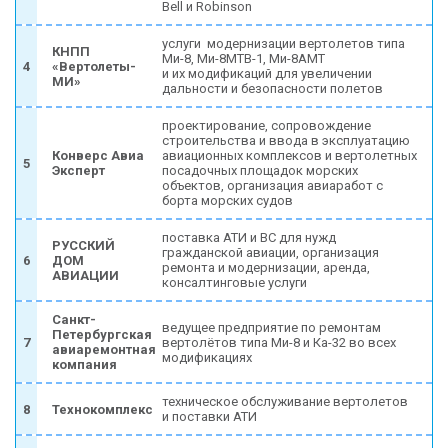
Bеll и Robinson
услуги модернизации вертолетов типа
КНПП
Ми-8, Ми-8МТВ-1, Ми-8АМТ
4
«Вертолеты-
и их модификаций для увеличении
МИ»
дальности и безопасности полетов
проектирование, сопровождение
строительства и ввода в эксплуатацию
Конверс Авиа
авиационных комплексов и вертолетных
5
Эксперт
посадочных площадок морских
объектов, организация авиаработ с
борта морских судов
поставка АТИ и ВС для нужд
РУССКИЙ
гражданской авиации, организация
6
ДОМ
ремонта и модернизации, аренда,
АВИАЦИИ
консалтинговые услуги
Санкт-
ведущее предприятие по ремонтам
Петербургская
7
вертолётов типа Ми-8 и Ка-32 во всех
авиаремонтная
модификациях
компания
техническое обслуживание вертолетов
8
Технокомплекс
и поставки АТИ