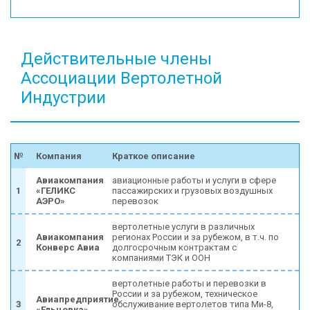
КОНТАКТЫ
Действительные члены
Ассоциации Вертолетной
Индустрии
№
Компания
Краткое описание
Авиакомпания
авиационные работы и услуги в сфере
1
«ГЕЛИКС
пассажирских и грузовых воздушных
АЭРО»
перевозок
вертолетные услуги в различных
Авиакомпания
регионах России и за рубежом, в т.ч. по
2
Конверс Авиа
долгосрочным контрактам с
компаниями ТЭК и ООН
вертолетные работы и перевозки в
России и за рубежом, техническое
Авиапредприятие
3
обслуживание вертолетов типа Ми-8,
«Ельцовка»