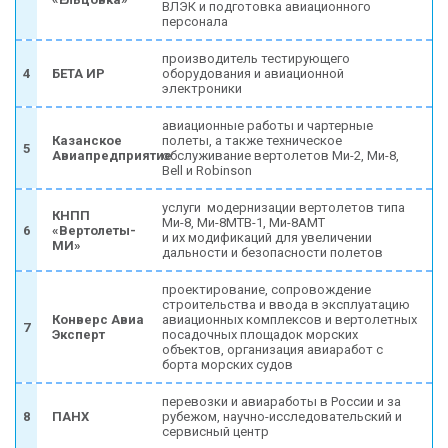
ВЛЭК и подготовка авиационного
персонала
производитель тестирующего
4
БЕТА ИР
оборудования и авиационной
электроники
авиационные работы и чартерные
Казанское
полеты, а также техническое
5
Авиапредприятие
обслуживание вертолетов Ми-2, Ми-8,
Bеll и Robinson
услуги модернизации вертолетов типа
КНПП
Ми-8, Ми-8МТВ-1, Ми-8АМТ
6
«Вертолеты-
и их модификаций для увеличении
МИ»
дальности и безопасности полетов
проектирование, сопровождение
строительства и ввода в эксплуатацию
Конверс Авиа
авиационных комплексов и вертолетных
7
Эксперт
посадочных площадок морских
объектов, организация авиаработ с
борта морских судов
перевозки и авиаработы в России и за
8
ПАНХ
рубежом, научно-исследовательский и
сервисный центр