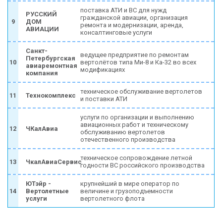
поставка АТИ и ВС для нужд
РУССКИЙ
гражданской авиации, организация
9
ДОМ
ремонта и модернизации, аренда,
АВИАЦИИ
консалтинговые услуги
Санкт-
ведущее предприятие по ремонтам
Петербургская
10
вертолётов типа Ми-8 и Ка-32 во всех
авиаремонтная
модификациях
компания
техническое обслуживание вертолетов
11
Технокомплекс
и поставки АТИ
услуги по организации и выполнению
авиационных работ и техническому
12
ЧКалАвиа
обслуживанию вертолетов
отечественного производства
техническое сопровождение летной
13
ЧкалАвиаСервис
годности ВС российского производства
ЮТэйр -
крупнейший в мире оператор по
14
Вертолетные
величине и грузоподъемности
услуги
вертолетного флота