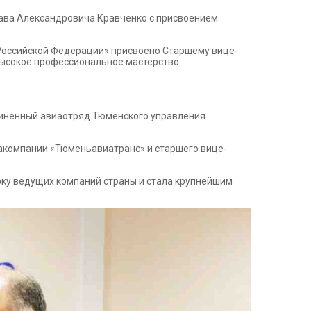
ава Александровича Кравченко с присвоением
 Российской Федерации» присвоено Старшему вице-
 высокое профессиональное мастерство
диненный авиаотряд Тюменского управления
иакомпании «Тюменьавиатранс» и старшего вице-
рку ведущих компаний страны и стала крупнейшим