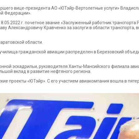
аршего вице-президента АО «ЮТэйр-Вертолетные услуги» Владисл
ой Федерации».
8.05.2022 г. почетное звание «Заслуженный работник транспорта
ву Александровичу Кравченко за заслуги в области транспорта,
Саратовской области.
го училища гражданской авиации распределен в Березовский объе
ионной эскадрильи, руководителя Ханты-Мансийского филиала ав
льшой вклад в развитие нефтяного региона.
кие проекты «ЮТэйр». С его участием авиакомпания вошла в пяте