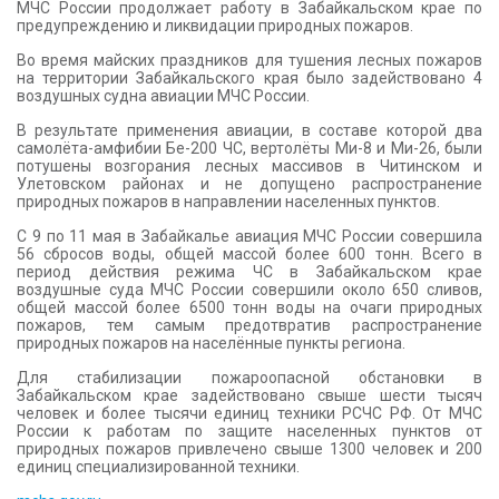
МЧС России продолжает работу в Забайкальском крае по
предупреждению и ликвидации природных пожаров.
Во время майских праздников для тушения лесных пожаров
на территории Забайкальского края было задействовано 4
воздушных судна авиации МЧС России.
В результате применения авиации, в составе которой два
самолёта-амфибии Бе-200 ЧС, вертолёты Ми-8 и Ми-26, были
потушены возгорания лесных массивов в Читинском и
Улетовском районах и не допущено распространение
природных пожаров в направлении населенных пунктов.
С 9 по 11 мая в Забайкалье авиация МЧС России совершила
56 сбросов воды, общей массой более 600 тонн. Всего в
период действия режима ЧС в Забайкальском крае
воздушные суда МЧС России совершили около 650 сливов,
общей массой более 6500 тонн воды на очаги природных
пожаров, тем самым предотвратив распространение
природных пожаров на населённые пункты региона.
Для стабилизации пожароопасной обстановки в
Забайкальском крае задействовано свыше шести тысяч
человек и более тысячи единиц техники РСЧС РФ. От МЧС
России к работам по защите населенных пунктов от
природных пожаров привлечено свыше 1300 человек и 200
единиц специализированной техники.