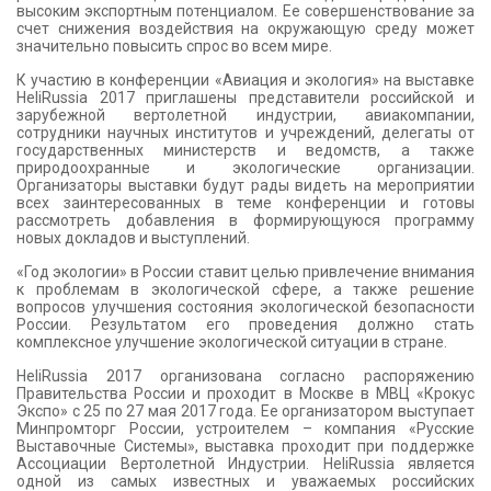
высоким экспортным потенциалом. Ее совершенствование за
счет снижения воздействия на окружающую среду может
значительно повысить спрос во всем мире.
К участию в конференции «Авиация и экология» на выставке
HeliRussia 2017 приглашены представители российской и
зарубежной вертолетной индустрии, авиакомпании,
сотрудники научных институтов и учреждений, делегаты от
государственных министерств и ведомств, а также
природоохранные и экологические организации.
Организаторы выставки будут рады видеть на мероприятии
всех заинтересованных в теме конференции и готовы
рассмотреть добавления в формирующуюся программу
новых докладов и выступлений.
«Год экологии» в России ставит целью привлечение внимания
к проблемам в экологической сфере, а также решение
вопросов улучшения состояния экологической безопасности
России. Результатом его проведения должно стать
комплексное улучшение экологической ситуации в стране.
HeliRussia 2017 организована согласно распоряжению
Правительства России и проходит в Москве в МВЦ «Крокус
Экспо» с 25 по 27 мая 2017 года. Ее организатором выступает
Минпромторг России, устроителем – компания «Русские
Выставочные Системы», выставка проходит при поддержке
Ассоциации Вертолетной Индустрии. HeliRussia является
одной из самых известных и уважаемых российских