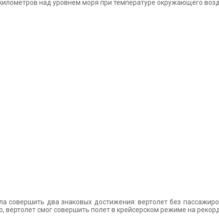
километров над уровнем моря при температуре окружающего возду
а совершить два знаковых достижения: вертолет без пассажиров
го, вертолет смог совершить полет в крейсерском режиме на рекорд