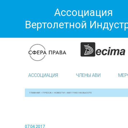
Ассоциация
Вертолетной Индуст
АССОЦИАЦИЯ
ЧЛЕНЫ АВИ
МЕР
ГЛАВНАЯ
»
ПРЕССА
»
НОВОСТИ
»
AW119KX НА ВЫСОТЕ
07.04.2017