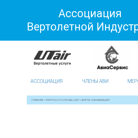
Ассоциация
Вертолетной Индуст
АССОЦИАЦИЯ
ЧЛЕНЫ АВИ
МЕР
ГЛАВНАЯ
»
PORTFOLIO FILTER GALLERY
»
ФОРУМ «САНАВИАЦИЯ