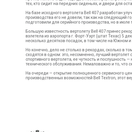
тех, кто сидит на передних сиденьях, и двери для ос
На базе исходного вертолета Bell 407 разработан улу
производства его не довели, так как на следующий 
подготовили для серийного производства, но в июле
Большую известность вертолету Bell 407 принес рек
взлетела из аэропорта г. Форт-Уэрт (штат Техас) 5 д
несколько десятков посадок, в том числе на Южном и
Но конечно, дело не столько в рекордах, сколько в т
сходятся в одном: это, несомненно, лучший вертолет
спортивного вертолета, ее чуткость и послушность
технического обслуживания. Немаловажно и то, что с
На очереди — открытие полноценного сервисного цент
производственных возможностей Bell Textron, этот в