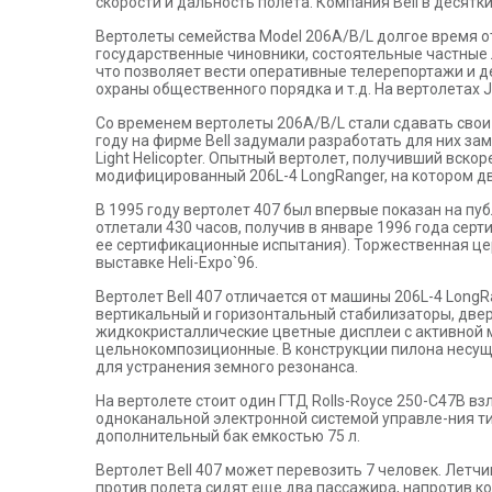
скорости и дальность полета. Компания Bell в десятк
Вертолеты семейства Model 206A/B/L долгое время о
государственные чиновники, состоятельные частные 
что позволяет вести оперативные телерепортажи и 
охраны общественного порядка и т.д. На вертолетах J
Co временем вертолеты 206А/В/L стали сдавать сво
году на фирме Bell задумали разработать для них з
Light Helicopter. Опытный вертолет, получивший вскор
модифицированный 206L-4 LongRanger, на котором д
В 1995 году вертолет 407 был впервые показан на пуб
отлетали 430 часов, получив в январе 1996 года сер
ее сертификационные испытания). Торжественная цер
выставке Heli-Expo`96.
Вертолет Bell 407 отличается от машины 206L-4 Long
вертикальный и горизонтальный стабилизаторы, двер
жидкокристаллические цветные дисплеи с активной м
цельнокомпозиционные. В конструкции пилона несущ
для устранения земного резонанса.
На вертолете стоит один ГТД Rolls-Royce 250-C47B вз
одноканальной электронной системой управле-ния ти
дополнительный бак емкостью 75 л.
Вертолет Bell 407 может перевозить 7 человек. Летч
против полета сидят еще два пассажира, напротив к