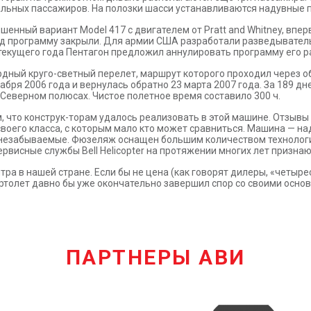
тальных пассажиров. На полозки шасси устанавливаются надувные п
чшенный вариант Model 417 с двигателем от Pratt and Whitney, впе
год программу закрыли. Для армии США разработали разведывател
 текущего года Пентагон предложил аннулировать программу его р
ордный круго-светный перелет, маршрут которого проходил через 
екабря 2006 года и вернулась обратно 23 марта 2007 года. За 189 
 Северном полюсах. Чистое полетное время составило 300 ч.
ом, что конструк-торам удалось реализовать в этой машине. Отзывы
 своего класса, с которым мало кто может сравниться. Машина — 
 — незабываемые. Фюзеляж оснащен большим количеством технолог
ервисные службы Bell Helicopter на протяжении многих лет призна
ра в нашей стране. Если бы не цена (как говорят дилеры, «четырес
ертолет давно бы уже окончательно завершил спор со своими осно
ПАРТНЕРЫ АВИ