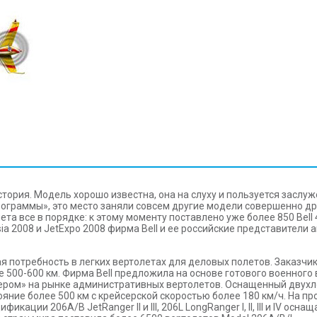
история. Модель хорошо известна, она на слуху и пользуется заслу
рограммы», это место заняли совсем другие модели совершенно др
та все в порядке: к этому моменту поставлено уже более 850 Bell
sia 2008 и JetExpo 2008 фирма Bell и ее российские представител
ая потребность в легких вертолетах для деловых полетов. Заказч
 500-600 км. Фирма Bell предложила на основе готового военного 
онером» на рынке административных вертолетов. Оснащенный двух
ояние более 500 км с крейсерской скоростью более 180 км/ч. На п
ации 206А/В JetRanger II и III, 206L LongRanger I, II, III и IV ос