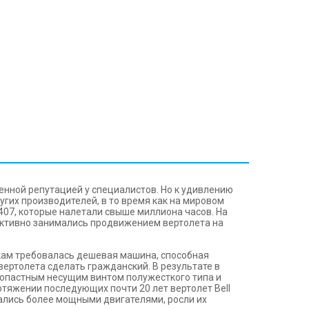
женной репутацией у специалистов. Но к удивлению
угих производителей, в то время как на мировом
 407, которые налетали свыше миллиона часов. На
и активно занимались продвижением вертолета на
икам требовалась дешевая машина, способная
вертолета сделать гражданский. В результате в
лопастным несущим винтом полужесткого типа и
ротяжении последующих почти 20 лет вертолет Bell
нащались более мощными двигателями, росли их