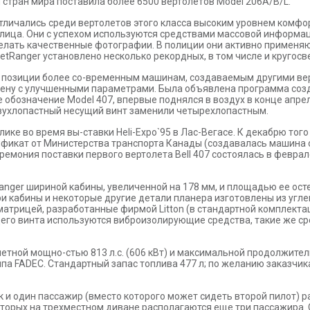
и стран мира поставила более 6500 вертолетов Model 206A/B/L.
тличались среди вертолетов этого класса высоким уровнем комфо
лица. Они с успехом используются средствами массовой информац
делать качественные фотографии. В полиции они активно применя
etRanger установлено несколько рекордных, в том числе и кругосв
и позиции более со-временным машинам, создаваемым другими ве
амену с улучшенными параметрами. Была объявлена программа созд
е обозначение Model 407, впервые поднялся в воздух в конце апреля
вухлопастный несущий винт заменили четырехлопастным.
лике во время вы-ставки Heli-Expo`95 в Лас-Вегасе. К декабрю то
тификат от Министерства транспорта Канады (создавалась машина 
емония поставки первого вертолета Bell 407 состоялась в февра
Ranger шириной кабины, увеличенной на 178 мм, и площадью ее ост
и кабины и некоторые другие детали планера изготовлены из угле
атрицей, разработанные фирмой Litton (в стандартной комплектац
его винта используются виброизолирующие средства, такие же ср
летной мощно-стью 813 л.с. (606 кВт) и максимальной продолжитель
па FADEC. Стандартный запас топлива 477 л; по желанию заказчи
ик и один пассажир (вместо которого может сидеть второй пилот)
оторых на трехместном диване располагаются еще три пассажира.