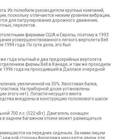
рта. Их полюбили руководители крупных компаний,
ии, поскольку отличаются низким уровнем вибрации,
ются для патрулирования дорожного движения,
етных, перелетов.
ртолетными фирмами США и Европы, поэтому в 1993
ания усовершенствованного легкого вертолета Bell
 1994 года. По сути дела, это был
го же года опытный и два предсерийных вертолета
отделением фирмы Bell в Канаде, и там же проходили
ле 1996 года на проходившей в Далласе очередной
екления, увеличенной на 35%. Хвостовая балка,
пластика. На приборной доске установлены
ии этого нет). Лопасти несущего винта
едства внедрены в конструкцию полозкового шасси
ной 700 л.с. (522 кВт). Двигатель оснащен
ка в заднем багажном отсеке может размещаться
 размещаются на передних сиденьях. За ними лицом
 С каждой стороны фюзеляжа находятся двери для