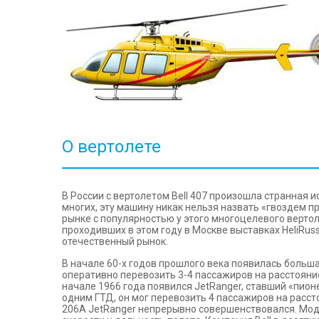
О вертолете
В России с вертолетом Bell 407 произошла странная 
многих, эту машину никак нельзя назвать «гвоздем п
рынке с популярностью у этого многоцелевого вертоле
проходивших в этом году в Москве выставках HeliRus
отечественный рынок.
В начале 60-х годов прошлого века появилась больш
оперативно перевозить 3-4 пассажиров на расстояние
начале 1966 года появился JetRanger, ставший «пи
одним ГТД, он мог перевозить 4 пассажиров на расст
206А JetRanger непрерывно совершенствовался. Модифик