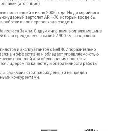
оплавки (это опция).
рвые полетевший в июне 2006 года. Но до серийного
ьно-ударный вертолет ARH-70, который вроде бы
азработки из-за перерасхода средств.
оба полюса Земли. С двумя членами экипажа машина
дней было преодолено свыше 57 900 км, совершено
 пилотов и эксплуатантов о Bell 407 поразительно
надежна и эффективна и обладает управляемо-стью
ических панелей для обеспечения простоты
ются лидером по качеству и оперативности работы.
та седьмой» стоит своих денег) и не предел
вными конкурентами.