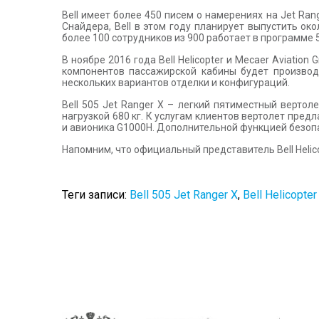
Bell имеет более 450 писем о намерениях на Jet Ra
Снайдера, Bell в этом году планирует выпустить ок
более 100 сотрудников из 900 работает в программе 
В ноябре 2016 года Bell Helicopter и Mecaer Aviatio
компонентов пассажирской кабины будет производ
нескольких вариантов отделки и конфигураций.
Bell 505 Jet Ranger X – легкий пятиместный вертол
нагрузкой 680 кг. К услугам клиентов вертолет пре
и авионика G1000H. Дополнительной функцией безоп
Напомним, что официальный представитель Bell Helico
Теги записи:
Bell 505 Jet Ranger X
,
Bell Helicopter