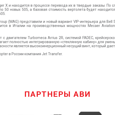
nger X и находится в процессе перевода их в твердые заказы. По
оло 50 новых 505, а базовая стоимость вертолета будет находится
505.
n Group (MAG) представили и новый вариант VIP-интерьера для Bell
ится в Италии на производственных мощностях Mecaer Aviation
ет с двигателем Turbomeca Arrius 2R, системой FADEC, крейсерск
длагает полностью интегрированную «стеклянную кабину» для умен
асности является высокоинерционный несущий винт, который дае
pter в России компания Jet Transfer.
ПАРТНЕРЫ АВИ