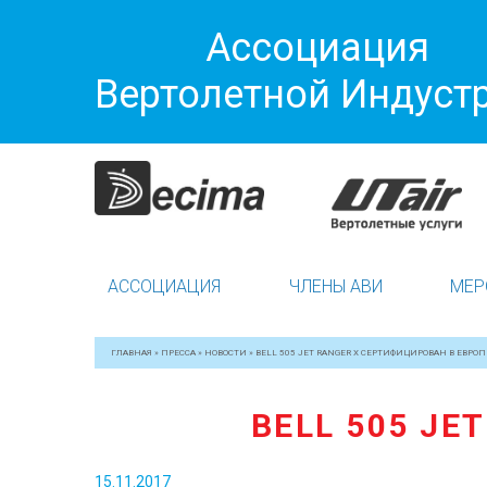
Ассоциация
Вертолетной Индуст
АССОЦИАЦИЯ
ЧЛЕНЫ АВИ
МЕР
ГЛАВНАЯ
»
ПРЕССА
»
НОВОСТИ
»
BELL 505 JET RANGER X СЕРТИФИЦИРОВАН В ЕВРОП
BELL 505 JE
15.11.2017