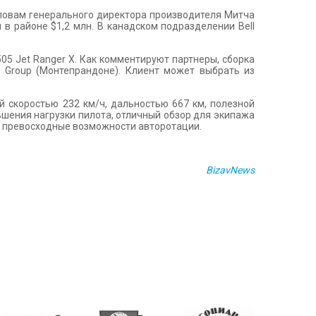
 словам генерального директора производителя Митча
 в районе $1,2 млн. В канадском подразделении Bell
 505 Jet Ranger X. Как комментируют партнеры, сборка
 Group (Монтепрандоне). Клиент может выбрать из
ой скоростью 232 км/ч, дальностью 667 км, полезной
ьшения нагрузки пилота, отличный обзор для экипажа
т превосходные возможности авторотации.
BizavNews