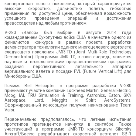
конвертоплан нового поколения, который характеризуется
высокой скоростью, дальностью полета, гибкостью
применения по доступной цене, обеспечивая возможность
успешного проведения операций и достижения
превосходства над любым противником.
V-280 «Валор» был выбран в августе 2014 года
командованием Сухопутных войск США в качестве одного из
финалистов конкурса в рамках проекта разработки
демонстратора технологии единого многоцелевого вертолета
следующего поколения JMR-TD (Joint Multi-Role Technology
Demonstrator). Программа JMR-TD, в свою очередь, является
научным и технологическим предшественником программы
создания перспективного летательного аппарата
вертикального взлета и посадки FVL (Future Vertical Lift) для
Минобороны США.
Помимо Bell Helicopter, в программе разработки V-280
принимают участие компании Lockheed Martin, General Electric,
Moog, IAI, TRU Simulation & Training, Astronics, Eaton, GKN
Aerospace, Lord, Meggitt и Spirit AeroSystems.
Сформированный консорциум получил наименование Team
Valor.
Первоначально предполагалось, что летные испытания
прототипов претендентов начнутся в сентябре. Также
участвующий в программе JMR-TD консорциум Sikorsky
Aircraft/Boeing разрабатывает скоростной вертолет SB-1