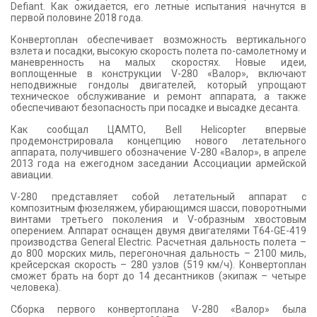
Defiant. Как ожидается, его летные испытания начнутся в
первой половине 2018 года.
Конвертоплан обеспечивает возможность вертикального
взлета и посадки, высокую скорость полета по-самолетному и
маневренность на малых скоростях. Новые идеи,
воплощенные в конструкции V-280 «Валор», включают
неподвижные гондолы двигателей, который упрощают
техническое обслуживание и ремонт аппарата, а также
обеспечивают безопасность при посадке и высадке десанта.
Как сообщал ЦАМТО, Bell Helicopter впервые
продемонстрировала концепцию нового летательного
аппарата, получившего обозначение V-280 «Валор», в апреле
2013 года на ежегодном заседании Ассоциации армейской
авиации.
V-280 представляет собой летательный аппарат с
композитным фюзеляжем, убирающимся шасси, поворотными
винтами третьего поколения и V-образным хвостовым
оперением. Аппарат оснащен двумя двигателями T64-GE-419
производства General Electric. Расчетная дальность полета –
до 800 морских миль, перегоночная дальность – 2100 миль,
крейсерская скорость – 280 узлов (519 км/ч). Конвертоплан
сможет брать на борт до 14 десантников (экипаж – четыре
человека).
Сборка первого конвертоплана V-280 «Валор» была