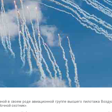
ной в своем роде авиационной группе высшего пилотажа Возду
очной охотник».