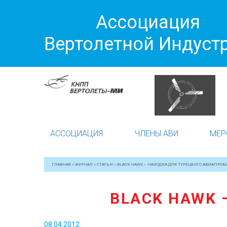
Ассоциация
Вертолетной Индуст
АССОЦИАЦИЯ
ЧЛЕНЫ АВИ
МЕР
ГЛАВНАЯ
»
ЖУРНАЛ
»
СТАТЬИ
»
BLACK HAWK – НАХОДКА ДЛЯ ТУРЕЦКОГО АВИАПРОМ
BLACK HAWK 
08.04.2012