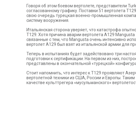
Говоря об этом боевом вертолете, представители Turk
согласованному графику. Поставки 51 вертолета T129
свою очередь турецкая военно-промышленная компани
систему вооружения.
Итальянская сторона уверяет, что катастрофа опытн
T129. Хотя причина аварии вертолета A129 Mangusta
связанные с тем, что Mangusta очень интенсивно ис
вертолет A129 был взят из итальянской армии для п
Теперь в испытаниях будет задействовано три насто
подготовки к сертификации. На первом из них, постро
представлены в окончательной «турецкой» конфигур
Стоит напомнить, что интерес к T129 проявляют Азе
вертолетной техники из США, России и Европы. Таким
качестве культтрегера «мусульманского» вертолетос