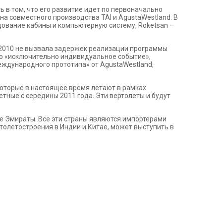
ь в том, что его развитие идет по первоначально
на совместного производства TAI и AgustaWestland. В
дование кабины и компьютерную систему, Roketsan –
е 2010 не вызвала задержек реализации программы
это «исключительно индивидуальное событие»,
еждународного прототипа» от AgustaWestland,
которые в настоящее время летают в рамках
етные с середины 2011 года. Эти вертолеты и будут
е Эмираты. Все эти страны являются импортерами
толетостроения в Индии и Китае, может выступить в