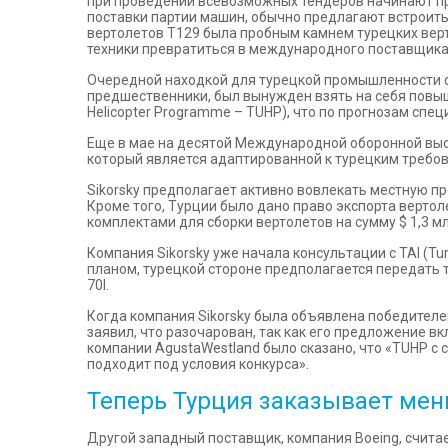
при проведении всевозможных тендеров начинают при
поставки партии машин, обычно предлагают встроит
вертолетов T129 была пробным камнем турецких верт
техники превратиться в международного поставщика
Очередной находкой для турецкой промышленности ста
предшественники, был вынужден взять на себя повыше
Helicopter Programme – TUHP), что по прогнозам спе
Еще в мае на десятой Международной оборонной выст
который является адаптированной к турецким требова
Sikorsky предполагает активно вовлекать местную п
Кроме того, Турции было дано право экспорта верто
комплектами для сборки вертолетов на сумму $ 1,3 мл
Компания Sikorsky уже начала консультации с TAI (Tu
планом, турецкой стороне предполагается передать 
70I.
Когда компания Sikorsky была объявлена победителе
заявил, что разочарован, так как его предложение 
компании AgustaWestland было сказано, что «TUHP с 
подходит под условия конкурса».
Теперь Турция заказывает мен
Другой западный поставщик, компания Boeing, считае