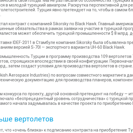
носить свои плоды. Мы не раз писали об особенностях турецких в
ься в молодой турецкий авиапром. Раскрутка перспективной для 
олетостроителей. Турция явно претендует на то, чтобы в самом 
.
л контракт с компанией Sikorsky по Black Hawk. Главный америка
нные обязательства в рамках заявки на участие в турецкой програ
циалистов может обеспечить турецкой промышленности $ 8 млрд. до
авке IDEF-2011 в Стамбуле компания Sikorsky была объявлена п
ниям версией S-70I — экспортного варианта UH-60 Black Hawk.
ромышленность Турции в программу производства 109 вертолетов
летов, строящихся впоследствии в своей конфигурации. Первонача
рд., затем создаст условия для производства вертолетов в стране.
rkish Aerospace Industries) по вопросам совместного маркетинга 
техническую документацию для производства планеров, компонент
м конкурса по проекту, другой основной претендент на победу — 
включало «беспрецедентный уровень сотрудничества» с турецкой п
самого начала задумывалась в качестве проекта по приобретению B
ьше вертолетов
т, что «очень близка» к подписанию контракта на приобретение Т