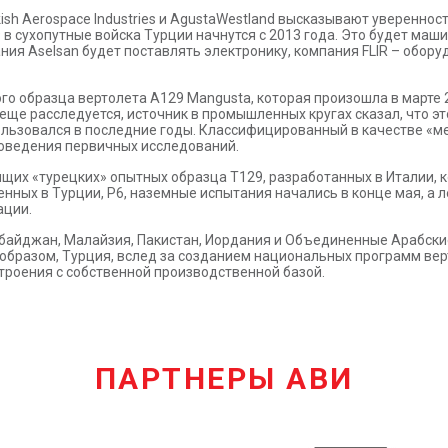
ish Aerospace Industries и AgustaWestland высказывают уверенност
 в сухопутные войска Турции начнутся с 2013 года. Это будет маши
я Aselsan будет поставлять электронику, компания FLIR – обору
ого образца вертолета A129 Mangusta, которая произошла в март
 еще расследуется, источник в промышленных кругах сказал, что 
пользовался в последние годы. Классифицированный в качестве «м
роведения первичных исследований.
ящих «турецких» опытных образца T129, разработанных в Италии, 
енных в Турции, P6, наземные испытания начались в конце мая, а л
ации.
рбайджан, Малайзия, Пакистан, Иордания и Объединенные Арабски
 образом, Турция, вслед за созданием национальных программ вер
троения с собственной производственной базой.
ПАРТНЕРЫ АВИ