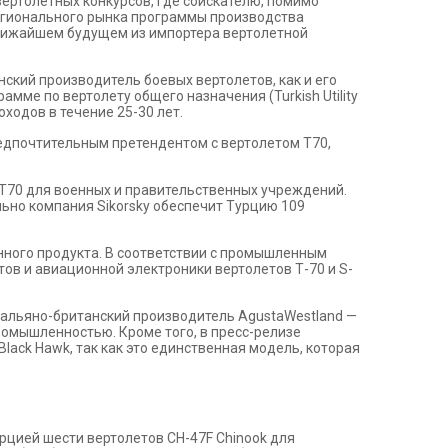
ертолетных конкурсов, где соискателю, помимо
регионального рынка программы производства
ближайшем будущем из импортера вертолетной
нский производитель боевых вертолетов, как и его
мме по вертолету общего назначения (Turkish Utility
ходов в течение 25-30 лет.
редпочтительным претендентом с вертолетом Т70,
 T70 для военных и правительственных учреждений.
льно компания Sikorsky обеспечит Турцию 109
данного продукта. В соответствии с промышленным
ов и авиационной электроники вертолетов Т-70 и S-
итальяно-британский производитель AgustaWestland —
ромышленностью. Кроме того, в пресс-релизе
lack Hawk, так как это единственная модель, которая
урцией шести вертолетов CH-47F Chinook для