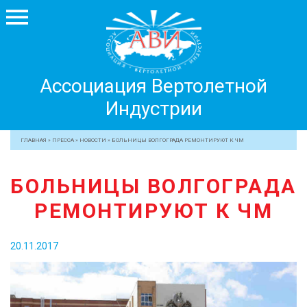
Ассоциация
Ассоциация Вертолетной
Вертолетной
Индустрии
Индустрии
+7 499 755 99 29
ГЛАВНАЯ
»
ПРЕССА
»
НОВОСТИ
»
БОЛЬНИЦЫ ВОЛГОГРАДА РЕМОНТИРУЮТ К ЧМ
АССОЦИАЦИЯ
БОЛЬНИЦЫ ВОЛГОГРАДА
ЧЛЕНЫ АВИ
РЕМОНТИРУЮТ К ЧМ
МЕРОПРИЯТИЯ
ПРОФЕССИОНАЛАМ
20.11.2017
ЖУРНАЛ
ПРЕССА
МЕДИА