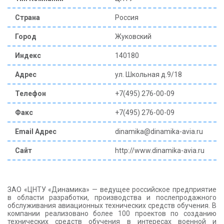
КОНТАКТЫ
Страна
Россия
Город
Жуковский
Индекс
140180
Адрес
ул. Школьная д.9/18
Телефон
+7(495) 276-00-09
Факс
+7(495) 276-00-09
Email Адрес
dinamika@dinamika-avia.ru
Сайт
http://www.dinamika-avia.ru
ЗАО «ЦНТУ «Динамика» — ведущее российское предприятие
в области разработки, производства и послепродажного
обслуживания авиационных технических средств обучения. В
компании реализовано более 100 проектов по созданию
технических средств обучения в интересах военной и