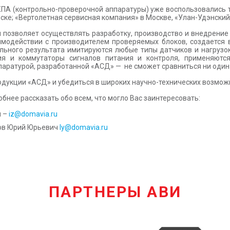
ПА (контрольно-проверочной аппаратуры) уже воспользовались т
ске; «Вертолетная сервисная компания» в Москве, «Улан-Удэнский
и позволяет осуществлять разработку, производство и внедрени
аимодействии с производителем проверяемых блоков, создается 
льного результата имитируются любые типы датчиков и нагруз
я и коммутаторы сигналов питания и контроля, применяютс
аппаратурой, разработанной «АСД» — не сможет сравниться ни один
дукции «АСД» и убедиться в широких научно-технических возможн
бнее рассказать обо всем, что могло Вас заинтересовать:
ч –
iz@domavia.ru
ов Юрий Юрьевич
ly@domavia.ru
ПАРТНЕРЫ АВИ