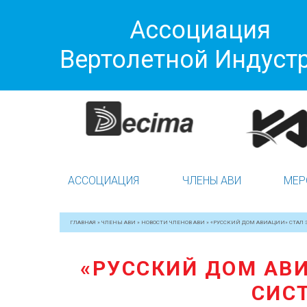
Ассоциация
Вертолетной Индуст
АССОЦИАЦИЯ
ЧЛЕНЫ АВИ
МЕР
ГЛАВНАЯ
»
ЧЛЕНЫ АВИ
»
НОВОСТИ ЧЛЕНОВ АВИ
»
«РУССКИЙ ДОМ АВИАЦИИ» СТА
«РУССКИЙ ДОМ АВ
СИС