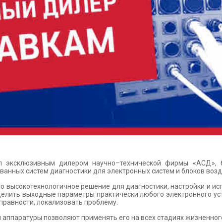
л эксклюзивным дилером научно–технической фирмы «АСД», б
анных систем диагностики для электронных систем и блоков возд
то высокотехнологичное решение для диагностики, настройки и и
делить выходные параметры практически любого электронного ус
справности, локализовать проблему.
ппаратуры позволяют применять его на всех стадиях жизненного