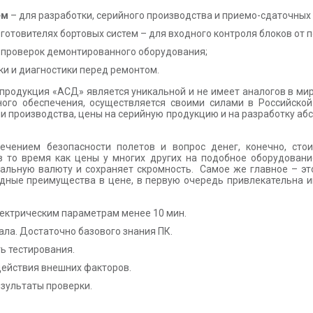
ем
– для разработки, серийного производства и приемо-сдаточных
готовителях бортовых систем – для входного контроля блоков от 
 проверок демонтированного оборудования;
и и диагностики перед ремонтом.
родукция «АСД» является уникальной и не имеет аналогов в мире
ного обеспечения, осуществляется своими силами в Российской
ии производства, цены на серийную продукцию и на разработку а
ечением безопасности полетов и вопрос денег, конечно, сто
то время как цены у многих других на подобное оборудование
ьную валюту и сохраняет скромность. Самое же главное – это
идные преимущества в цене, в первую очередь привлекательна и
лектрическим параметрам менее 10 мин.
ала. Достаточно базового знания ПК.
ь тестирования.
действия внешних факторов.
зультаты проверки.