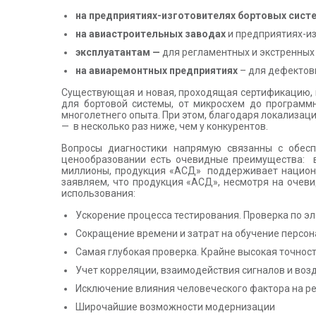
на
предприятиях-изготовителях бортовых сист
на
авиастроительных заводах
и предприятиях-из
эксплуатантам —
для регламентных и экстренных
на авиаремонтных предприятиях
– для дефектовк
Существующая и новая, проходящая сертификацию, п
для бортовой системы, от микросхем до программ
многолетнего опыта. При этом, благодаря локализац
— в несколько раз ниже, чем у конкурентов.
Вопросы диагностики напрямую связанны с обесп
ценообразовании есть очевидные преимущества: в 
миллионы, продукция «АСД» поддерживает национал
заявляем, что продукция «АСД», несмотря на очев
использования:
Ускорение процесса тестирования. Проверка по э
Сокращение времени и затрат на обучение персон
Самая глубокая проверка. Крайне высокая точност
Учет корреляции, взаимодействия сигналов и воз
Исключение влияния человеческого фактора на ре
Широчайшие возможности модернизации