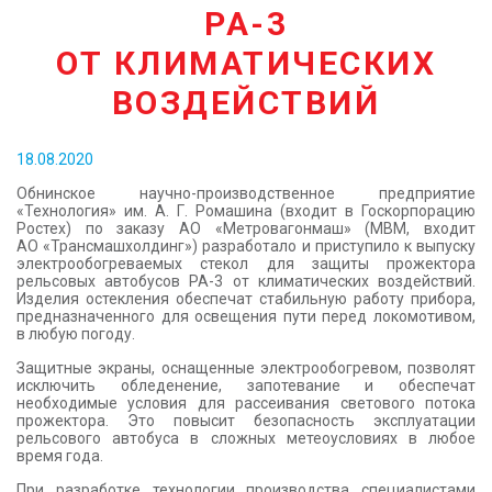
РА-3
КОНТАКТЫ
ОТ КЛИМАТИЧЕСКИХ
ВОЗДЕЙСТВИЙ
18.08.2020
Обнинское научно-производственное предприятие
«Технология» им. А. Г. Ромашина (входит в Госкорпорацию
Ростех) по заказу АО «Метровагонмаш» (МВМ, входит
АО «Трансмашхолдинг») разработало и приступило к выпуску
электрообогреваемых стекол для защиты прожектора
рельсовых автобусов РА-3 от климатических воздействий.
Изделия остекления обеспечат стабильную работу прибора,
предназначенного для освещения пути перед локомотивом,
в любую погоду.
Защитные экраны, оснащенные электрообогревом, позволят
исключить обледенение, запотевание и обеспечат
необходимые условия для рассеивания светового потока
прожектора. Это повысит безопасность эксплуатации
рельсового автобуса в сложных метеоусловиях в любое
время года.
При разработке технологии производства специалистами