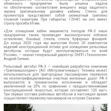
обнинского предприятия была решена задача
по обеспечению соответствия внешнего вида защитного
экрана оригинальному дизайну кабины. Стекло для
прожектора представляет собой силикатный триплекс
сложной геометрии. При габаритах 170×81 см оно имеет
стрелу прогиба 69 мм.
«Для оснащения кабин машиниста поездов РА-3 наше
предприятие также производит высокопрочное лобовое
остекление, боковые стекла, стекла буферных фонарей.
До конца 2020 года мы выпустим более 20 комплектов
изделий конструкционной оптики для оснащения рельсовых
автобусов, которые будут эксплуатироваться по всей
России», — сказал генеральный директор ОНПП «Технология»
Андрей Силкин.
Рельсовый автобус РА-3 — новейшая разработка компании
«Трансмашхолдинг» (АО «Метровагонмаш»). Техника может
использоваться для пригородных пассажирских перевозок
на неэлектрифицированных участках железных дорог. РА-3
выпускается в трехвагонном исполнении и обладает
увеличенной на 20% по сравнению с предшественниками
конструкционной скоростью, которая составляет 120 км/ч.
Три первых состава рейсовых автобусов в настоящее время
осуществляют перевозку пассажиров на острове Сахалин.