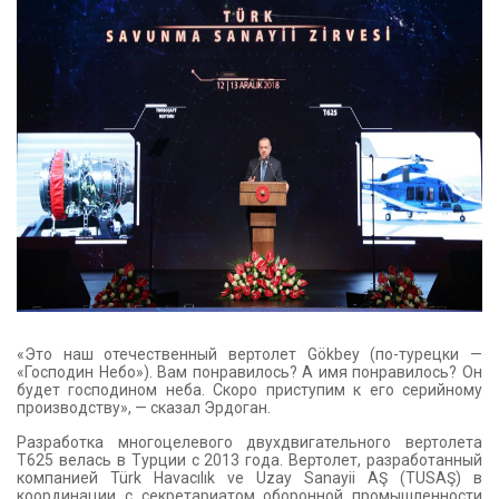
«Это наш отечественный вертолет Gökbey (по-турецки —
«Господин Небо»). Вам понравилось? А имя понравилось? Он
будет господином неба. Скоро приступим к его серийному
производству», — сказал Эрдоган.
Разработка многоцелевого двухдвигательного вертолета
T625 велась в Турции с 2013 года. Вертолет, разработанный
компанией Türk Havacılık ve Uzay Sanayii AŞ (TUSAŞ) в
координации с секретариатом оборонной промышленности