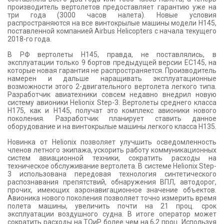
производитель вертолетов предоставляет гарантию уже на
три года (3000 часов налета). Новые условия
распространяются на все винтокрылые машины модели H145,
поставленной компанией Airbus Helicopters с начала текущего
2018-го года.
В РФ вертолеты Н145, правда, не поставлялись, в
эксплуатации только 9 бортов предыдущей версии ЕС145, на
которые новая гарантия не распространяется. Производитель
намерен и дальше наращивать эксплуатационные
возможности этого 2-двигательного вертолета легкого типа.
Разработчик авиатехники совсем недавно внедрил новую
систему авионики Helionix Step-3. Вертолеты среднего класса
H175, как и Н145, получат это комплекс авионики нового
поколения. Разработчик планирует ставить данное
оборудование и на винтокрылые машины легкого класса Н135.
Новинка от Helionix позволяет улучшить осведомленность
членов летного экипажа, ускорить работу коммуникационных
систем авиационной техники, сократить расходы на
техническое обслуживание вертолета. В системе Helionix Step-
3 использована передовая технология синтетического
распознавания препятствий, обнаружения ВПЛ, автодорог,
прочих, имеющих аэронавигационное значение объектов.
Авионика нового поколения позволяет точно измерить время
полета машины, увеличить почти на 21 проц. срок
эксплуатации воздушного судна. В итоге оператор может
сократить расходы на ТОиР более чем на 6,2 проц. Используя