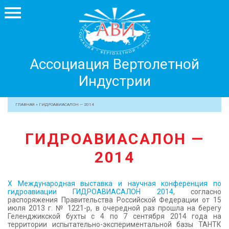
Ассоциация
Ассоциация Вертолетной
Вертолетной
Индустрии
Индустрии
+7 499 755 99 29
ГЛАВНАЯ
»
ГИДРОАВИАСАЛОН — 2014
АССОЦИАЦИЯ
ГИДРОАВИАСАЛОН —
ЧЛЕНЫ АВИ
2014
МЕРОПРИЯТИЯ
ПРОФЕССИОНАЛАМ
X Международная выставка и научная конференция по
ЖУРНАЛ
гидроавиации ГИДРОАВИАСАЛОН 2014
, согласно
распоряжения Правительства Российской Федерации от 15
ПРЕССА
июля 2013 г. № 1221-р, в очередной раз прошла на берегу
Геленджикской бухты с 4 по 7 сентября 2014 года на
МЕДИА
территории испытательно-экспериментальной базы ТАНТК