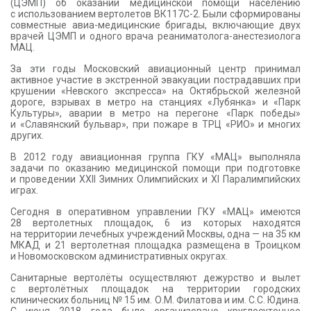
(ЦЭМП) об оказании медицинской помощи населению
с использованием вертолетов ВК117С-2. Были сформированы
совместные авиа-медицинские бригады, включающие двух
врачей ЦЭМП и одного врача реаниматолога-анестезиолога
МАЦ.
За эти годы Московский авиационный центр принимал
активное участие в экстренной эвакуации пострадавших при
крушении «Невского экспресса» на Октябрьской железной
дороге, взрывах в метро на станциях «Лубянка» и «Парк
Культуры», аварии в метро на перегоне «Парк победы»
и «Славянский бульвар», при пожаре в ТРЦ «РИО» и многих
других.
В 2012 году авиационная группа ГКУ «МАЦ» выполняла
задачи по оказанию медицинской помощи при подготовке
и проведении XXII Зимних Олимпийских и XI Паралимпийских
играх.
Сегодня в оперативном управлении ГКУ «МАЦ» имеются
28 вертолетных площадок, 6 из которых находятся
на территории лечебных учреждений Москвы, одна — на 35 км
МКАД и 21 вертолетная площадка размещена в Троицком
и Новомосковском административных округах.
Санитарные вертолёты осуществляют дежурство и вылет
с вертолётных площадок на территории городских
клинических больниц № 15 им. О.М. Филатова и им. С.С. Юдина.