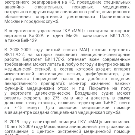
экстренного реагирования на ЧС, проведение специальных
аварийно- спасательных, пожарных, медицинских,
патрульных и других видов авиационных работ, авиационного
обеспечения оперативной деятельности Правительства
Москвы и городских служб.
В оперативном управлении ГКУ «МАЦ» находятся пожарные
вертолеты Ка-32А и один Ми-26, санитарные ВК117С-2,
а также Bell-429.
В 2008-2009 году летный состав МАЦ освоил вертолеты
ВК117С-2, на которых выполняет авиационно-санитарные
работы. Вертолет ВК117С-2 отвечает всем современным
требованиям: может летать в любую погоду и внутри оснащен
медицинской стенкой, в состав которой входят: аппарат
искусственной вентиляции лёгких; дифибриллятор; два
инфузомата (шприцевой насос для дробного введения
лекарственного препарата); монитор жизненно важных
функций; медицинский отсос и т.д. Покрытие на полу
у вертолета диэлектрическое. Воздушное судно может
развить скорость до 275 км в час и долететь в самую
дальнюю точку столицы, включая территорию ТиНАО, всего
за 7-15 минут. Для оказания медицинской помощи
в авиацентре создана специальная медицинская служба.
В 2019 году санитарной авиации ГКУ «МАЦ» исполнилось
10 лет. В 2009 году Московский авиационный центр заключил
соглашение с Центром экстренной медицинской помощи