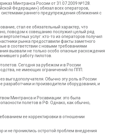
приказ Минтранса России от 31.07.2009 №128.
йской Федерации») обязал всех операторов,
ы системами раннего предупреждения сближения с
вание, стал ее обязательный характер, что
нно, поводом к совещанию послужил целый ряд
 вертолетных услуг: кто-то из операторов получил
 участники рынка предоставили факты заметного
рые в соответствии с новыми требованиями
ания вызвали не только особо опасные расхождения
жнившего работу пилотов.
толетов. Сегодня за рубежом и в России
одства, не имеющих ограничений по ППП.
з выгодополучателя. Обычно эту роль в России
 разработчики и производители оборудования, и
твом Минтранса и Росавиации: это была
пасности полетов в РФ. Однако, как обычно,
требованием ее корректировки в отношении
пор и не прониклись остротой проблем внедрения