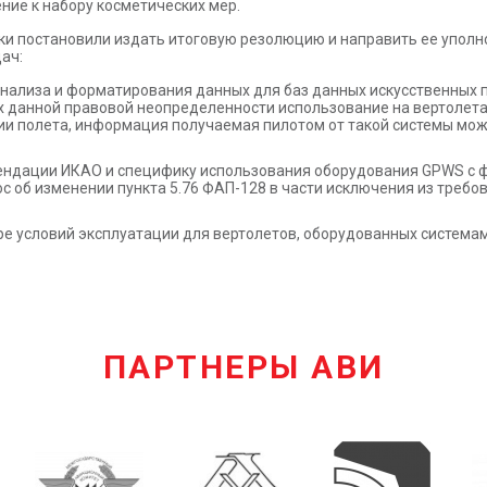
ние к набору косметических мер.
ики постановили издать итоговую резолюцию и направить ее упол
ач:
анализа и форматирования данных для баз данных искусственных п
ях данной правовой неопределенности использование на вертолета
и полета, информация получаемая пилотом от такой системы може
ндации ИКАО и специфику использования оборудования GPWS с ф
об изменении пункта 5.76 ФАП-128 в части исключения из требов
е условий эксплуатации для вертолетов, оборудованных система
ПАРТНЕРЫ АВИ