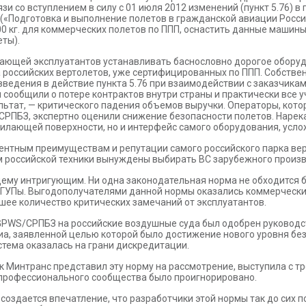
и со вступлением в силу с 01 июля 2012 изменений (пункт 5.76) в 
 («Подготовка и выполнение полетов в гражданской авиации Росси
0 кг. для коммерческих полетов по ППП, оснастить данные машин
еты).
ающей эксплуатантов устанавливать баснословно дорогое оборудо
 российских вертолетов, уже сертифицированных по ППП. Собстве
ведения в действие пункта 5.76 при взаимодействии с заказчиками
и сообщили о потере контрактов внутри страны и практически все
льтат, — критического падения объемов выручки. Операторы, кото
СРПБЗ, экспертно оценили снижение безопасности полетов. Нарек
лающей поверхности, но и интерфейс самого оборудования, усло
ентным преимуществам и репутации самого российского парка вер
м российской техники вынуждены выбирать ВС зарубежного произв
му интригующим. Ни одна законодательная норма не обходится бе
УПы. Выгодополучателями данной нормы оказались коммерческие
шее количество критических замечаний от эксплуатантов.
ы GPWS/СРПБЗ на российские воздушные суда был одобрен руководс
а, заявленной целью которой было достижение нового уровня безо
стема оказалась на грани дискредитации.
ак Минтранс представил эту норму на рассмотрение, выступила с 
е профессионального сообщества было проигнорировано.
создается впечатление, что разработчики этой нормы так до сих 