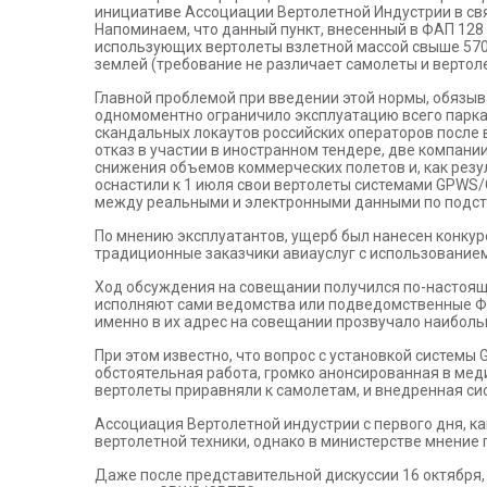
инициативе Ассоциации Вертолетной Индустрии в связ
Напоминаем, что данный пункт, внесенный в ФАП 128
использующих вертолеты взлетной массой свыше 570
землей (требование не различает самолеты и вертол
Главной проблемой при введении этой нормы, обязыв
одномоментно ограничило эксплуатацию всего парка
скандальных локаутов российских операторов после в
отказ в участии в иностранном тендере, две компани
снижения объемов коммерческих полетов и, как резу
оснастили к 1 июля свои вертолеты системами GPWS/
между реальными и электронными данными по подсти
По мнению эксплуатантов, ущерб был нанесен конкур
традиционные заказчики авиауслуг с использование
Ход обсуждения на совещании получился по-настояще
исполняют сами ведомства или подведомственные ФГ
именно в их адрес на совещании прозвучало наиболь
При этом известно, что вопрос с установкой систем
обстоятельная работа, громко анонсированная в меди
вертолеты приравняли к самолетам, и внедренная си
Ассоциация Вертолетной индустрии с первого дня, к
вертолетной техники, однако в министерстве мнени
Даже после представительной дискуссии 16 октября, 