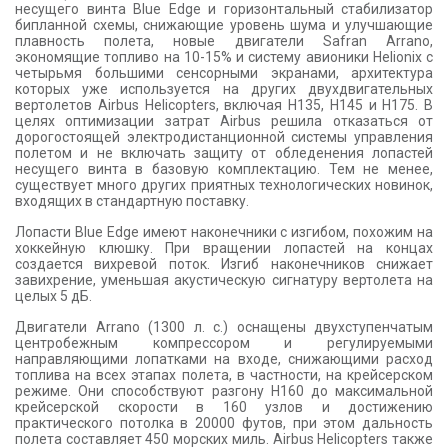
несущего винта Blue Edge и горизонтальный стабилизатор
бипланной схемы, снижающие уровень шума и улучшающие
плавность полета, новые двигатели Safran Arrano,
экономящие топливо на 10-15% и систему авионики Helionix с
четырьмя большими сенсорными экранами, архитектура
которых уже используется на других двухдвигательных
вертолетов Airbus Helicopters, включая H135, H145 и H175. В
целях оптимизации затрат Airbus решила отказаться от
дорогостоящей электродистанционной системы управления
полетом и не включать защиту от обледенения лопастей
несущего винта в базовую комплектацию. Тем не менее,
существует много других приятных технологических новинок,
входящих в стандартную поставку.
Лопасти Blue Edge имеют наконечники с изгибом, похожим на
хоккейную клюшку. При вращении лопастей на концах
создается вихревой поток. Изгиб наконечников снижает
завихрение, уменьшая акустическую сигнатуру вертолета на
целых 5 дБ.
Двигатели Arrano (1300 л. с.) оснащены двухступенчатым
центробежным компрессором и регулируемыми
направляющими лопатками на входе, снижающими расход
топлива на всех этапах полета, в частности, на крейсерском
режиме. Они способствуют разгону H160 до максимальной
крейсерской скорости в 160 узлов и достижению
практического потолка в 20000 футов, при этом дальность
полета составляет 450 морских миль. Airbus Helicopters также