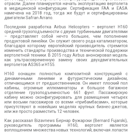
отрасли. Далее планируется начать эксплуатацию вертолета
в медицинской конфигурации. Сертификация FAA и EASA
намечена на 2018 год, тогда же будут и сертифицированы
двигатели Safran Arrano.
Последняя разработка Airbus Helicopters – вертолет H160
средней грузоподъемности с двумя турбинными двигателями
– представляет собой нечто большее, чем пополнение
продуктовой линейки. Он служит своего рода катализатором,
благодаря которому европейский производитель стремится
изменить стандарты производства и технической поддержки
вертолетной техники. В 2015 году Airbus анонсировал модель
как ультрасовременную замену своих двухдвигательных
вертолетов AS365 и H155.
Н160 оснащен полностью композитной конструкцией с
динамичными линиями и футуристическим дизайном,
отличающимся от предшественников. Он имеет плоский пол
кабины, огромные иллюминаторы и большое багажное
отделение грузоподъемностью 661 фунт. Пассажирскую
кабину можно сконфигурировать для размещения четырех
или восьми пассажиров со всеми «прибамбасами», которые
присутствуют в новейших моделях крупных бизнес-джетов,
или же просто разместить 12 человек.
Как рассказал Bizavnews Бернар Фужарски (Bernard Fujarski),
руководитель программы H160, вертолет является
воплощением множества новых технологий, включая лопасти