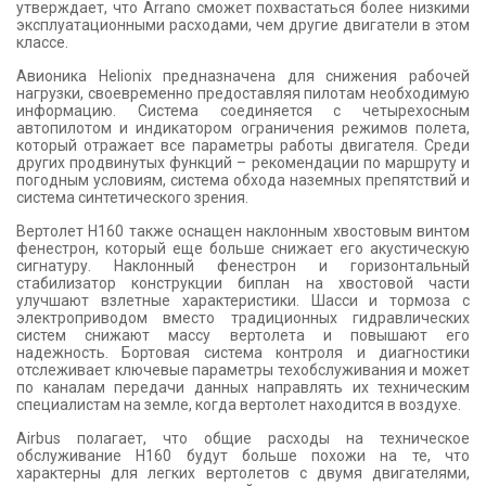
утверждает, что Arrano сможет похвастаться более низкими
эксплуатационными расходами, чем другие двигатели в этом
классе.
Авионика Helionix предназначена для снижения рабочей
нагрузки, своевременно предоставляя пилотам необходимую
информацию. Система соединяется с четырехосным
автопилотом и индикатором ограничения режимов полета,
который отражает все параметры работы двигателя. Среди
других продвинутых функций – рекомендации по маршруту и
погодным условиям, система обхода наземных препятствий и
система синтетического зрения.
Вертолет H160 также оснащен наклонным хвостовым винтом
фенестрон, который еще больше снижает его акустическую
сигнатуру. Наклонный фенестрон и горизонтальный
стабилизатор конструкции биплан на хвостовой части
улучшают взлетные характеристики. Шасси и тормоза с
электроприводом вместо традиционных гидравлических
систем снижают массу вертолета и повышают его
надежность. Бортовая система контроля и диагностики
отслеживает ключевые параметры техобслуживания и может
по каналам передачи данных направлять их техническим
специалистам на земле, когда вертолет находится в воздухе.
Airbus полагает, что общие расходы на техническое
обслуживание H160 будут больше похожи на те, что
характерны для легких вертолетов с двумя двигателями,