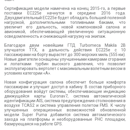
Сертификация модели намечена на конец 2015-го, а первые
поставки EC225e начнутся в середине 2016 года.
Двухдвигательный EC225e будет обладать большей полезной
нагрузкой, дополнительными топливными баками, что
увеличит его дальность, новой компоновкой салона и
авионикой, обеспечивающей увеличенную ситуационную
осведомленность и снижающей нагрузку на экипаж.
Благодаря двум новейшим ГТД Turbomeca Makila 2B
улучшатся ТТХ, а дальность действия EC225e с 10
пассажирами на борту вырастет до 300 морских миль (555 км).
Новые двигатели оснащены улучшенными камерами сгорания
и лопатками турбин высокого давления, что позволит
эксплуатировать вертолет с максимальным взлетным весом в
условиях категории «А».
Новая конфигурация салона обеспечит больше комфорта
пассажирам и улучшит доступ в кабину. В состав приборного
оборудования войдут системы, обеспечивающие индикацию
движущейся карты Euronav7, система автоматической
идентификации AIS, система предупреждения столкновения в
воздухе TCAS2 и система управления полетом FMS. К числу
улучшенных операционных возможностей обновленной
модели Super Puma добавится система автоматического
захода на платформы и необорудованные РНС площадки,
базирующаяся на работе GPS.