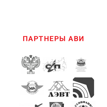
ПАРТНЕРЫ АВИ