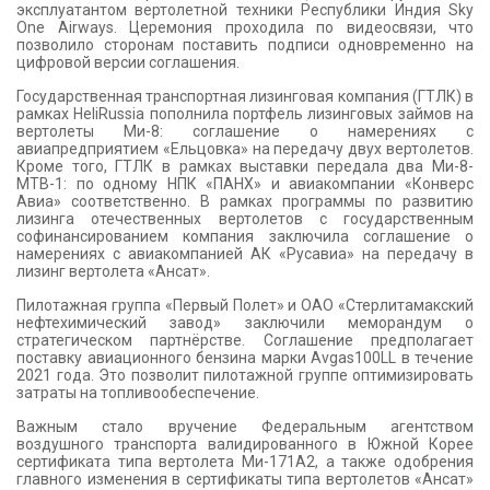
эксплуатантом вертолетной техники Республики Индия Sky
One Airways. Церемония проходила по видеосвязи, что
позволило сторонам поставить подписи одновременно на
цифровой версии соглашения.
Государственная транспортная лизинговая компания (ГТЛК) в
рамках HeliRussia пополнила портфель лизинговых займов на
вертолеты Ми-8: соглашение о намерениях с
авиапредприятием «Ельцовка» на передачу двух вертолетов.
Кроме того, ГТЛК в рамках выставки передала два Ми-8-
МТВ-1: по одному НПК «ПАНХ» и авиакомпании «Конверс
Авиа» соответственно. В рамках программы по развитию
лизинга отечественных вертолетов с государственным
софинансированием компания заключила соглашение о
намерениях с авиакомпанией АК «Русавиа» на передачу в
лизинг вертолета «Ансат».
Пилотажная группа «Первый Полет» и ОАО «Стерлитамакский
нефтехимический завод» заключили меморандум о
стратегическом партнёрстве. Соглашение предполагает
поставку авиационного бензина марки Avgas100LL в течение
2021 года. Это позволит пилотажной группе оптимизировать
затраты на топливообеспечение.
Важным стало вручение Федеральным агентством
воздушного транспорта валидированного в Южной Корее
сертификата типа вертолета Ми-171А2, а также одобрения
главного изменения в сертификаты типа вертолетов «Ансат»