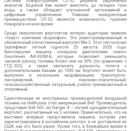
Система пожаротушения СП-32 дешевле зарубежных
аналогов. Водяной бак может вместить до четырех тонн
воды, а также обладает улучшенной эргономикой и
цифровым управлением. Главным конкурентным
преимуществом СП-32 является возможность тушения
пожаров в ночное время.
Среди сверхлегких вертолетов интерес аудитории привлек
«Скаут» компании «Борисфен». Это ремоторизированный и
обновленный отечественный вертолет Ми-2. Этот тип получил
сертификат летной годности 25 августа 2020 года.
Винтокрылая машина оснащена двигателями нового
поколения АИ-450М-Б, которые позволяют уменьшить
часовой расход топлива более чем на 30% (по сравнению с
ГТД-350), а также увеличить дальность полета с
дополнительными баками до 1000 км. Вертолет может быть
выполнен в нескольких модификациях: транспортно-
пассажирский, поисково-спасательный,
сельскохозяйственный, патрульный, учебно-тренировочный и
спортивный.
Единственным из иностранных производителей воздушной
техники на HeliRussia стал американский Bell. Производитель
представил Bell 505 Jet Ranger X – лёгкий однодвигательный
вертолёт, рассчитанный на 5 человек. Примечательно, что на
выставке впервые представлена машина, которая уже
зарегистрирована в российском реестре, а не доставлена из
США, как это было ранее. Кроме того, в ближайшее время в