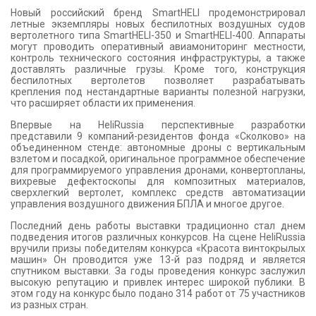
Новый российский бренд SmartHELI продемонстрировал
летные экземпляры новых беспилотных воздушных судов
вертолетного типа SmartHELI-350 и SmartHELI-400. Аппараты
могут проводить оперативный авиамониторинг местности,
контроль технического состояния инфраструктуры, а также
доставлять различные грузы. Кроме того, конструкция
беспилотных вертолетов позволяет разрабатывать
крепления под нестандартные варианты полезной нагрузки,
что расширяет области их применения.
Впервые на HeliRussia перспективные разработки
представили 9 компаний-резидентов фонда «Сколково» на
объединенном стенде: автономные дроны с вертикальным
взлетом и посадкой, оригинальное программное обеспечение
для программируемого управления дронами, конвертопланы,
вихревые дефектоскопы для композитных материалов,
сверхлегкий вертолет, комплекс средств автоматизации
управления воздушного движения БПЛА и многое другое.
Последний день работы выставки традиционно стал днем
подведения итогов различных конкурсов. На сцене HeliRussia
вручили призы победителям конкурса «Красота винтокрылых
машин» Он проводится уже 13-й раз подряд и является
спутником выставки. За годы проведения конкурс заслужил
высокую репутацию и привлек интерес широкой публики. В
этом году на конкурс было подано 314 работ от 75 участников
из разных стран.