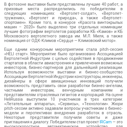
В фотозоне выставки были представлены лучшие 40 работ, а
призовые места распределились по победителям в
следующих номинациях: «Вертолет-солдат», «Вертолет-
труженик», «Вертолет и природа», а также «Вертолет-
спортсмен». Кроме того, в конкурсе «Красота винтокрылых
машин – 2020» было выделено три отдельных номинации:
лучшие фотографии вертолетов разработки КБ «Камов» и КБ
Московского вертолетного завода им. М.Л. Миля, а также
номинация от ОДК-Климов «Сердце — Климовский мотор».
Еще одним конкурсным мероприятием стала pitch-сессия
«HELI старт». Мероприятие было организовано Ассоциацией
Вертолетной Индустрии с целью содействия в продвижении
стартапов в области авиастроения и привлечения возможных
инвесторов, бизнес-партнеров для дальнейшей реализации.
Используя возможности выставки и бизнес-сообщество
Ассоциации Вертолетной Индустрии конструкторы, инженеры,
дизайнеры в сфере авиационных инноваций получили
возможность представить свои разработки бизнес-ангелам,
частными инвесторам, венчурным компаниям и
представителям отраслевых гигантов и корпораций. На сцене
HeliRussia выступили 10 участников в трех категории:
«Летательные аппараты», «Сервисы», «Технологии». Жюри
pitch-сессии активно задавали вопросы участникам о бизнес-
модели и перспективах внедрения разработок в отрасль.
Некоторые представители получили советы и даже
приглашения к диалогу. Победителем стал проект
IRCam
— это
высокоскоростное автоматическое устройство для