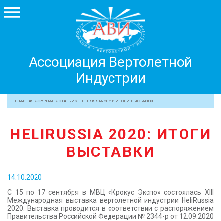
Ассоциация
Ассоциация Вертолетной
Вертолетной
Индустрии
Индустрии
+7 499 755 99 29
ГЛАВНАЯ
»
ЖУРНАЛ
»
СТАТЬИ
»
HELIRUSSIA 2020: ИТОГИ ВЫСТАВКИ
АССОЦИАЦИЯ
HELIRUSSIA 2020: ИТОГИ
ЧЛЕНЫ АВИ
ВЫСТАВКИ
МЕРОПРИЯТИЯ
ПРОФЕССИОНАЛАМ
14.10.2020
ЖУРНАЛ
С 15 по 17 сентября в МВЦ «Крокус Экспо» состоялась XIII
ПРЕССА
Международная выставка вертолетной индустрии HeliRussia
2020. Выставка проводится в соответствии с распоряжением
МЕДИА
Правительства Российской Федерации № 2344-р от 12.09.2020