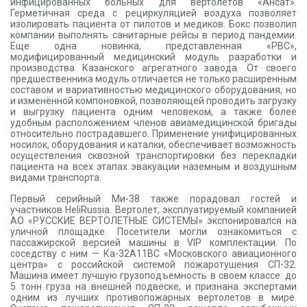
инфицированных больных для вертолетов «Ансат».
Герметичная среда с рециркуляцией воздуха позволяет
изолировать пациента от пилотов и медиков. Бокс позволил
компании выполнять санитарные рейсы в период пандемии.
Еще одна новинка, представленная «РВС»,
модифицированный медицинский модуль разработки и
производства Казанского агрегатного завода. От своего
предшественника модуль отличается не только расширенным
составом и вариативностью медицинского оборудования, но
и изменённой компоновкой, позволяющей проводить загрузку
и выгрузку пациента одним человеком, а также более
удобным расположением членов авиамедицинской бригады
относительно пострадавшего. Применение унифицированных
носилок, оборудования и каталки, обеспечивает возможность
осуществления сквозной транспортировки без перекладки
пациента на всех этапах эвакуации наземным и воздушным
видами транспорта.
Первый серийный Ми-38 также порадовал гостей и
участников HeliRussia. Вертолет, эксплуатируемый компанией
АО «РУССКИЕ ВЕРТОЛЕТНЫЕ СИСТЕМЫ» экспонировался на
уличной площадке. Посетители могли ознакомиться с
пассажирской версией машины в VIP комплектации. По
соседству с ним — Ка-32А11BC «Московского авиационного
центра» с российской системой пожаротушения СП-32.
Машина имеет лучшую грузоподъемность в своем классе: до
5 тонн груза на внешней подвеске, и признана экспертами
одним из лучших противопожарных вертолетов в мире.