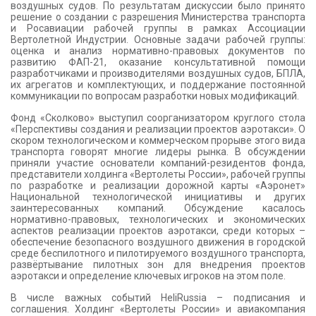
воздушных судов. По результатам дискуссии было принято
решение о создании с разрешения Министерства транспорта
и Росавиации рабочей группы в рамках Ассоциации
Вертолетной Индустрии. Основные задачи рабочей группы:
оценка и анализ нормативно-правовых документов по
развитию ФАП-21, оказание консультативной помощи
разработчиками и производителями воздушных судов, БПЛА,
их агрегатов и комплектующих, и поддержание постоянной
коммуникации по вопросам разработки новых модификаций.
Фонд «Сколково» выступил соорганизатором круглого стола
«Перспективы создания и реализации проектов аэротакси». О
скором технологическом и коммерческом прорыве этого вида
транспорта говорят многие лидеры рынка. В обсуждении
приняли участие основатели компаний-резидентов фонда,
представители холдинга «Вертолеты России», рабочей группы
по разработке и реализации дорожной карты «Аэронет»
Национальной технологической инициативы и других
заинтересованных компаний. Обсуждение касалось
нормативно-правовых, технологических и экономических
аспектов реализации проектов аэротакси, среди которых –
обеспечение безопасного воздушного движения в городской
среде беспилотного и пилотируемого воздушного транспорта,
развёртывание пилотных зон для внедрения проектов
аэротакси и определение ключевых игроков на этом поле.
В числе важных событий HeliRussia – подписания и
соглашения. Холдинг «Вертолеты России» и авиакомпания