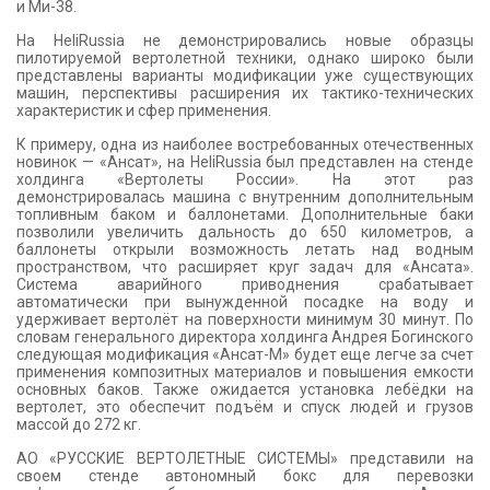
и Ми-38.
На HeliRussia не демонстрировались новые образцы
пилотируемой вертолетной техники, однако широко были
представлены варианты модификации уже существующих
машин, перспективы расширения их тактико-технических
характеристик и сфер применения.
К примеру, одна из наиболее востребованных отечественных
новинок — «Ансат», на HeliRussia был представлен на стенде
холдинга «Вертолеты России». На этот раз
демонстрировалась машина с внутренним дополнительным
топливным баком и баллонетами. Дополнительные баки
позволили увеличить дальность до 650 километров, а
баллонеты открыли возможность летать над водным
пространством, что расширяет круг задач для «Ансата».
Система аварийного приводнения срабатывает
автоматически при вынужденной посадке на воду и
удерживает вертолёт на поверхности минимум 30 минут. По
словам генерального директора холдинга Андрея Богинского
следующая модификация «Ансат-М» будет еще легче за счет
применения композитных материалов и повышения емкости
основных баков. Также ожидается установка лебёдки на
вертолет, это обеспечит подъём и спуск людей и грузов
массой до 272 кг.
АО «РУССКИЕ ВЕРТОЛЕТНЫЕ СИСТЕМЫ» представили на
своем стенде автономный бокс для перевозки