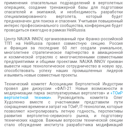
применения спасательных подразделений в вертолетных
операциях, создание тренажерной базы для подготовки
спасателей и экипажей, и необходимость разработки
специализированного вертолета, который будет
предназначен для поиска и спасения. Учитывая повышенный
интерес профессионального сообщества, конференция будет
проводиться ежегодно в рамках HeliRussia.
Центр NAUKA INNOV, организованный при Франко-российской
ТПП на HeliRussia провел совместную секцию. Россия
и Франция за последние 60 лет создали уникальное,
многолетнее стратегическое партнерство в авиационной
и космической отраслях с многочисленными совместными
предприятиями и общими проектами. NAUKA INNOV призван
вывести наше технологическое сотрудничество в новую эру,
способствовать успеху наших промышленных лидеров
и выявить новые совместные проекты.
Технический комитет Ассоциации Вертолетной Индустрии
провел две дискуссии «ФАП-21: Новые возможности в
модернизации парка эксплуатируемых вертолетов» и
«ТОиР
вертолетной техники»
. Руководитель комитета Олег
Худоленко вместе с участниками представили пути
сокращения времени и затрат на ТОиР, IT-технологии, которые
позволяют контролировать летную годность, перспективы
развития вертолетно-сервисного рынка, и подготовку
технических кадров. Важным вопросом технической секции
стало обсуждение института разработчика модификаций