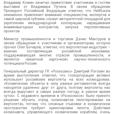
Владимир Кожин зачитал приветствие участникам и гостям
выставки от Владимира Путина. В своем обращении
Президент Российской Федерации отметил, что HeliRussia
неизменно привлекает внимание специалистов, экспертов и
самой широкой публики, служит авторитетной площадкой для
укрепления международной кооперации, наращивания
взаимовыгодных контрактов, запуска перспективных
проектов.
Министр промышленности и торговли Денис Мантуров в
своем обращении к участникам и организаторам, которое
прочел Олег Бочаров, отметил, что вертолетная индустрия –
важная составляющая российской экономики,
поддерживающая многие отрасли промышленности, и
является «визитной карточкой» научно-технического
потенциала России.
Генеральный директор ГК «Роскосмос» Дмитрий Рогозин во
время выступления отметил, что госкорпорация активно
использует российские вертолеты на всех космодромах:
«Космические объекты в силу разных регламентов всегда
находятся удаленно друг от друга, поэтому вертолеты нас
всегда выручают в самую разную погоду, в разное время
суток». С недавнего времени в «Роскосмосе» было принято
решение обучить отряд космонавтов пилотированию на
вертолетах, потому что сложные стыковки в космическом
пространстве требуют ориентировки пилота. Действия
космонавта, управляющего космическим кораблем, очень