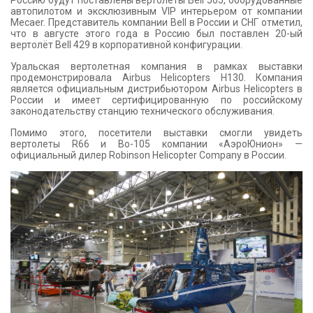
Россию будут поставлены вертолеты Bell 505, оборудованные
автопилотом и эксклюзивным VIP интерьером от компании
Mecaer. Представитель компании Bell в России и СНГ отметил,
что в августе этого года в Россию был поставлен 20-ый
вертолёт Bell 429 в корпоративной конфигурации.
Уральская вертолетная компания в рамках выставки
продемонстрировала Airbus Helicopters H130. Компания
является официальным дистрибьютором Airbus Helicopters в
России и имеет сертифицированную по российскому
законодательству станцию технического обслуживания.
Помимо этого, посетители выставки смогли увидеть
вертолеты R66 и Bo-105 компании «АэроЮнион» —
официальный дилер Robinson Helicopter Company в России.