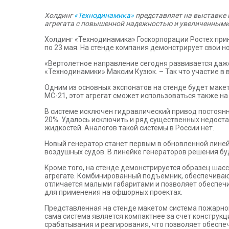
Холдинг
«Технодинамика»
представляет на выставке H
агрегата с повышенной надежностью и увеличенными 
Холдинг «Технодинамика» Госкорпорации Ростех прини
по 23 мая. На стенде компания демонстрирует свои н
«Вертолетное направление сегодня развивается даже
«Технодинамики» Максим Кузюк. – Так что участие в 
Одним из основных экспонатов на стенде будет мак
МС-21, этот агрегат сможет использоваться также на
В системе исключен гидравлический привод постоянн
20%. Удалось исключить и ряд существенных недост
жидкостей. Аналогов такой системы в России нет.
Новый генератор станет первым в обновленной линей
воздушных судов. В линейке генераторов решения б
Кроме того, на стенде демонстрируется образец шас
агрегате. Комбинированный подъемник, обеспечиваю
отличается малыми габаритами и позволяет обеспечи
для применения на офшорных проектах.
Представленная на стенде макетом система пожарной
сама система является компактнее за счет конструк
срабатывания и реагирования, что позволяет обеспе