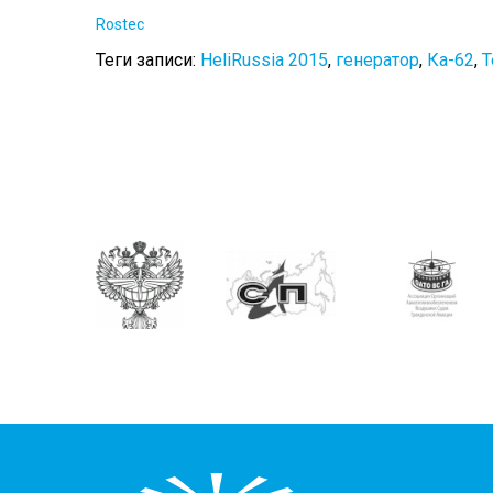
Rostec
Теги записи:
HeliRussia 2015
,
генератор
,
Ка-62
,
Т