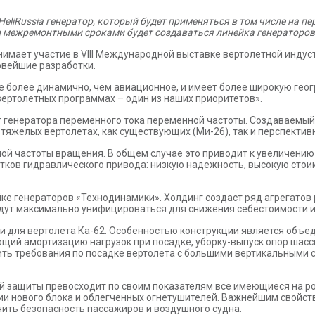
eliRussia генератор, который будет применяться в том числе на п
межремонтными сроками будет создаваться линейка генераторов 
мает участие в VIII Международной выставке вертолетной индустри
овейшие разработки.
 более динамично, чем авиационное, и имеет более широкую гео
вертолетных программах – один из наших приоритетов».
ет генератора переменного тока переменной частоты. Создаваемы
 тяжелых вертолетах, как существующих (Ми-26), так и перспектив
ой частоты вращения. В общем случае это приводит к увеличению
атков гидравлического привода: низкую надежность, высокую сто
ке генераторов «Технодинамики». Холдинг создаст ряд агрегато
удут максимально унифицироваться для снижения себестоимости и
си для вертолета Ка-62. Особенностью конструкции является объ
щий амортизацию нагрузок при посадке, уборку-выпуск опор шасс
ть требования по посадке вертолета с большими вертикальными с
 защиты превосходит по своим показателям все имеющиеся на росс
ции нового блока и облегченных огнетушителей. Важнейшим свойст
чить безопасность пассажиров и воздушного судна.