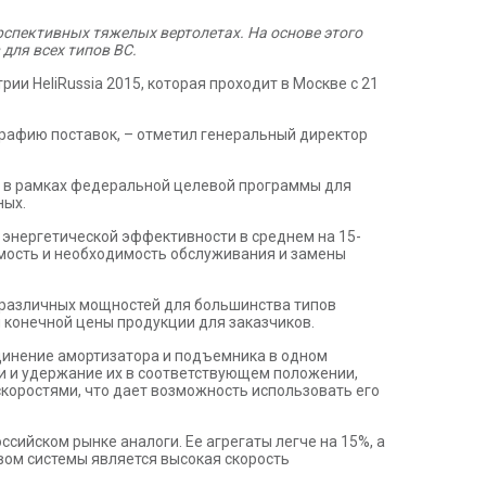
ерспективных тяжелых вертолетах. На основе этого
для всех типов ВС.
и HeliRussia 2015, которая проходит в Москве с 21
графию поставок, – отметил генеральный директор
й в рамках федеральной целевой программы для
ных.
 энергетической эффективности в среднем на 15-
имость и необходимость обслуживания и замены
в различных мощностей для большинства типов
 конечной цены продукции для заказчиков.
единение амортизатора и подъемника в одном
и и удержание их в соответствующем положении,
коростями, что дает возможность использовать его
ийском рынке аналоги. Ее агрегаты легче на 15%, а
вом системы является высокая скорость